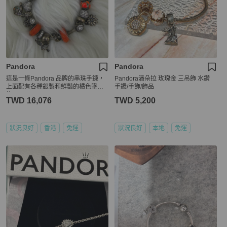
Pandora
Pandora
這是一條Pandora 品牌的串珠手鍊，
Pandora潘朵拉 玫瑰金 三吊飾 水鑽
上面配有各種銀製和鮮豔的橘色墜
手鐶/手飾/飾品
飾。
TWD 16,076
TWD 5,200
狀況良好
香港
免運
狀況良好
本地
免運