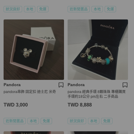
狀況良好
本地
免運
近新閒置品
本地
免運
Pandora
Pandora
pandora串飾 固定扣 迪士尼 米奇
pandora 經典手環 8顆珠珠 專櫃購買
手環約18公分 pm左右 二手商品
TWD 3,000
TWD 8,888
近新閒置品
本地
免運
狀況良好
本地
免運