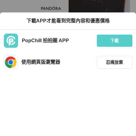
Pandora
Pandora
下載APP才能看到完整內容和優惠價格
Pandora 璀璨相連戒指48號
PANDORA 潘多拉 -鋪夢網串飾
TWD 1,377
TWD 1,300
PopChill 拍拍圈 APP
下載
近新閒置品
本地
免運
狀況良好
本地
免運
使用網頁版瀏覽器
忍痛放棄
篩選
重設
品牌
分類
Pandora
Pandora