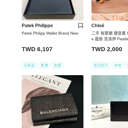
Patek Philippe
Chloé
Patek Philipp Wallet Brand New
二手 有摩損 便宜賣 
e 蔻依 克洛伊 Paddi
夾 皮夾 金色 鎖頭包
TWD 6,107
TWD 2,000
夾 古著
全新品
香港
免運
狀況尚可
本地