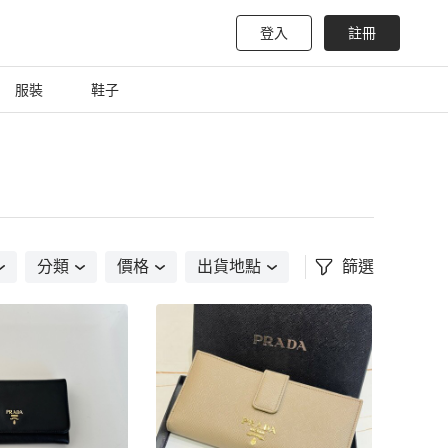
登入
註冊
服裝
鞋子
分類
價格
出貨地點
篩選