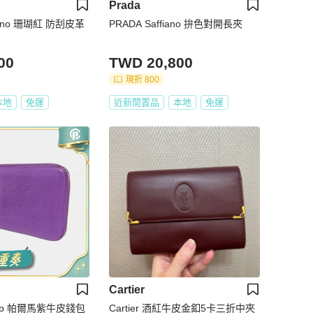
Prada
fiano 珊瑚紅 防刮皮革
PRADA Saffiano 拚色對開長夾
00
TWD 20,800
現折 800
本地
免運
近新閒置品
本地
免運
Cartier
zap 帕爾馬紫牛皮錢包
Cartier 酒紅牛皮金釦5卡三折中夾