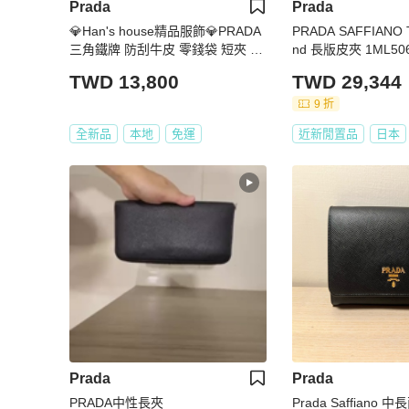
Prada
Prada
💎Han's house精品服飾💎PRADA
PRADA SAFFIANO 
三角鐵牌 防刮牛皮 零錢袋 短夾 日
nd 長版皮夾 1ML50
本限定 原價27000
皮革 粉紅色 全新
TWD 13,800
TWD 29,344
9 折
全新品
本地
免運
近新閒置品
日本
Prada
Prada
PRADA中性長夾
Prada Saffiano