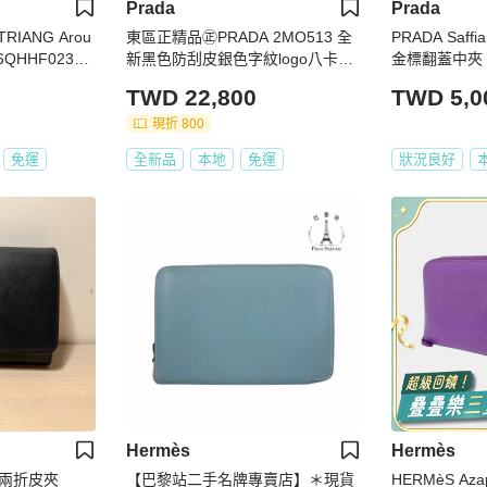
Prada
Prada
TRIANG Arou
東區正精品㊣PRADA 2MO513 全
PRADA Saf
6QHHF0236
新黑色防刮皮銀色字紋logo八卡短
金標翻蓋中夾
夾RZ3218
TWD 22,800
TWD 5,0
現折 800
免運
全新品
本地
免運
狀況良好
Hermès
Hermès
 中長兩折皮夾
【巴黎站二手名牌專賣店】＊現貨
HERMèS A