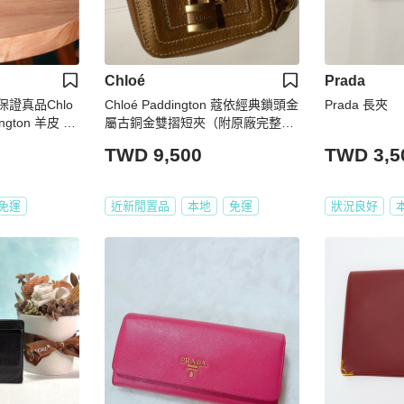
Chloé
Prada
保證真品Chlo
Chloé Paddington 蔻依經典鎖頭金
Prada 長夾
ngton 羊皮 長
屬古銅金雙摺短夾（附原廠完整盒
 發財包 名牌皮
裝）
TWD 9,500
TWD 3,5
免運
近新閒置品
本地
免運
狀況良好