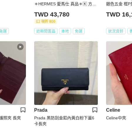
＊HERMES 愛馬仕 真品＊🄺 方框
銀色五金 框P
K刻天空藍拉鍊對開大長夾
TWD 43,780
TWD 16,
現折 800
免運
近新閒置品
本地
免運
狀況良好
Prada
Celine
色 護照夾 長夾
Prada 黑防刮金釦內黃白粉下蓋6
Celine中夾
卡長夾