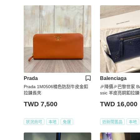
Prada
Balenciaga
Prada 1M0506橘色防刮牛皮金釦
🎉降價🎉巴黎世家 Balenciaga Cla
拉鍊長夾
ssic 羊皮亮銅釦拉
色）
TWD 7,500
TWD 16,000
狀況尚可
本地
免運
近新閒置品
本地