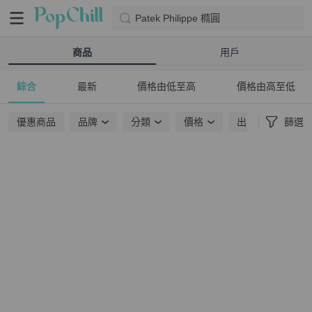
Patek Philippe 橢圓
商品
用戶
綜合
最新
價格由低至高
價格由高至低
優惠商品
品牌
分類
價格
出貨地點
篩選