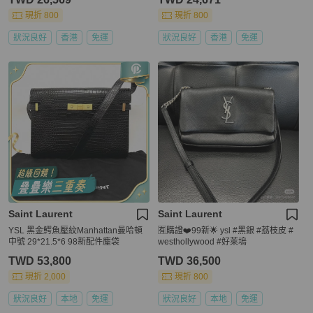
現折 800
現折 800
狀況良好
香港
免運
狀況良好
香港
免運
Saint Laurent
Saint Laurent
YSL 黑金鰐魚壓紋Manhattan曼哈頓
🈶️購證❤️99新🌟 ysl #黑銀 #荔枝皮 #
中號 29*21.5*6 98新配件塵袋
westhollywood #好萊塢
TWD 53,800
TWD 36,500
現折 2,000
現折 800
狀況良好
本地
免運
狀況良好
本地
免運