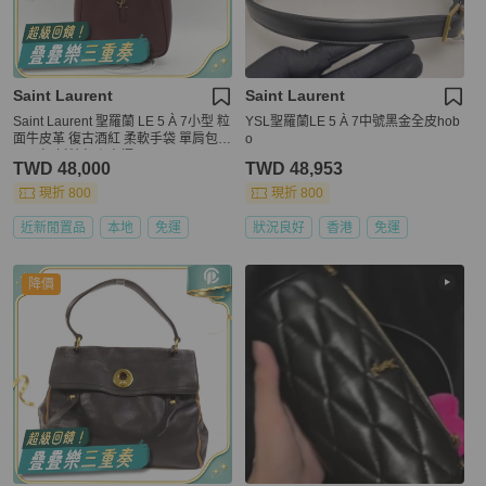
Saint Laurent
Saint Laurent
Saint Laurent 聖羅蘭 LE 5 À 7小型 粒
YSL聖羅蘭LE 5 À 7中號黑金全皮hob
面牛皮革 復古酒紅 柔軟手袋 單肩包 H
o
obo 包 托特包｜專櫃85,100
TWD 48,000
TWD 48,953
現折 800
現折 800
近新閒置品
本地
免運
狀況良好
香港
免運
降價