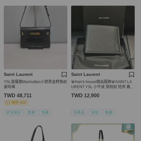
Saint Laurent
Saint Laurent
YSL聖羅蘭Manhattan小號黑金鰐魚紋
💎Han's house精品服飾💎SAINT LA
曼哈頓
URENT YSL 小牛皮 荔枝紋 短夾 義大
利製 現貨 原價18400
TWD 48,711
TWD 12,900
現折 800
狀況良好
香港
免運
全新品
本地
免運