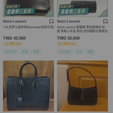
Saint Laurent
Saint Laurent
YSL圣罗兰曼哈顿Manhattan迷你手袋
Saint Laurent 聖羅蘭 黑色菱格紋 絎
縫 柔軟小羊皮 肩背 迷你圓筒包單肩包
TWD 45,560
TWD 35,000
現折 800
現折 800
狀況良好
香港
免運
狀況良好
本地
免運