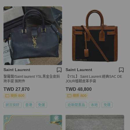
Saint Laurent
Saint Laurent
聖羅蘭/Saint laurent YSL黑金全皮斜
【YSL】 Saint Laurent 經典SAC DE
挎手提 🈚附件
JOUR植鞣皮革手袋
TWD 27,870
TWD 48,800
現折 800
現折 800
狀況良好
香港
免運
近新閒置品
本地
免運