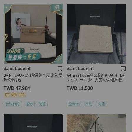
Saint Laurent
Saint Laurent
SAINT LAURENT聖羅蘭 YSL 米色 曼
💎Han's house精品服飾💎 SAINT LA
哈頓單肩包
URENT YSL 小牛皮 荔枝紋 短夾 義大
利製 現貨 原價18400
TWD 47,984
TWD 11,500
現折 800
狀況良好
香港
免運
全新品
本地
免運