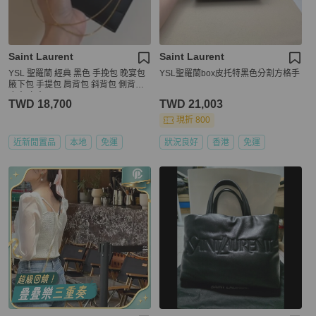
Saint Laurent
Saint Laurent
YSL 聖羅蘭 經典 黑色 手挽包 晚宴包
YSL聖羅蘭box皮托特黑色分割方格手
腋下包 手提包 肩背包 斜背包 側背包
皮夾 卡夾
TWD 18,700
TWD 21,003
現折 800
近新閒置品
本地
免運
狀況良好
香港
免運