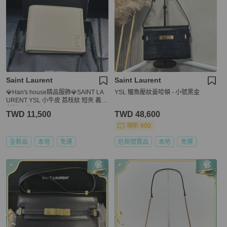
Saint Laurent
Saint Laurent
💎Han's house精品服飾💎SAINT LA
YSL 鱷魚壓紋曼哈頓 - 小號黑金
URENT YSL 小牛皮 荔枝紋 短夾 義大
利製 現貨 原價18400
TWD 11,500
TWD 48,600
現折 800
全新品
本地
免運
近新閒置品
本地
免運