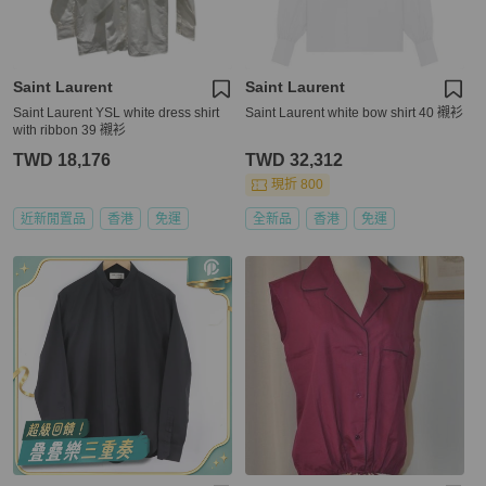
Saint Laurent
Saint Laurent
Saint Laurent YSL white dress shirt
Saint Laurent white bow shirt 40 襯衫
with ribbon 39 襯衫
TWD 18,176
TWD 32,312
現折 800
近新閒置品
香港
免運
全新品
香港
免運