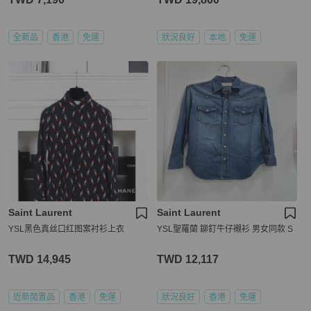
全新品
香港
免運
狀況良好
本地
免運
Saint Laurent
Saint Laurent
YSL黑色真丝口红图案衬衫上衣
YSL聖羅蘭 鉚釘牛仔襯衫 男女同款 S
TWD 14,945
TWD 12,117
近新閒置品
香港
免運
狀況良好
香港
免運