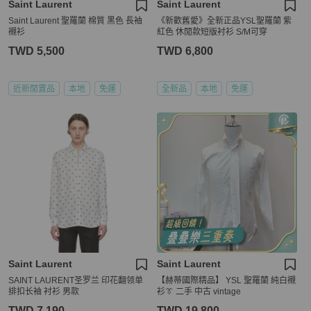
Saint Laurent
Saint Laurent
Saint Laurent 聖羅蘭 棉質 黑色 長袖
《新歡舊愛》全新正品YSL聖羅蘭 紫
襯衫
紅色 休閒款短版衬衫 S/M可穿
TWD 5,500
TWD 6,800
近新閒置品
本地
免運
全新品
本地
免運
Saint Laurent
Saint Laurent
SAINT LAURENT圣罗兰 印花翻领单
【赫蒂國際精品】 YSL 聖羅蘭 純白襯
排扣长袖 衬衫 男款
衫👔 二手 中古 vintage
TWD 7,190
TWD 19,800