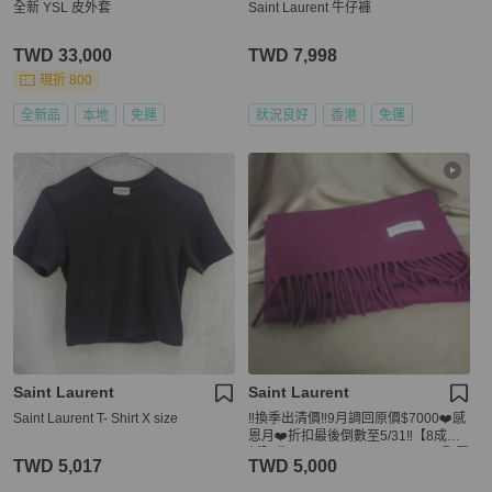
全新 YSL 皮外套
Saint Laurent 牛仔褲
TWD 33,000
TWD 7,998
現折 800
全新品
本地
免運
狀況良好
香港
免運
Saint Laurent
Saint Laurent
Saint Laurent T- Shirt X size
‼️換季出清價‼️9月調回原價$7000❤️感
恩月❤️折扣最後倒數至5/31‼️【8成
新】㊣✨YSL✨SAINT LAURENT 聖羅
TWD 5,017
TWD 5,000
蘭 酒紅 羊毛 刺繡 保暖 圍巾/二手精品/
保證正品🌳二手樹屋🌳