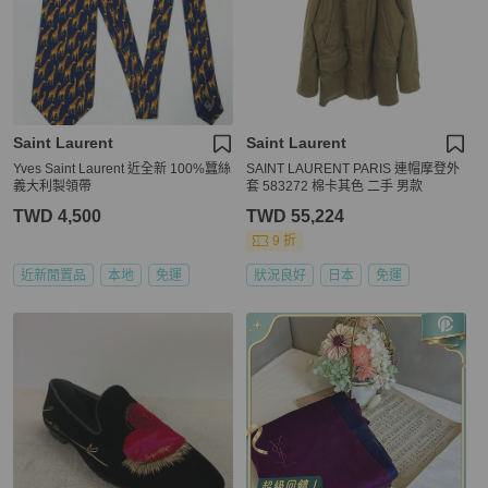
Saint Laurent
Saint Laurent
Yves Saint Laurent 近全新 100%蠶絲
SAINT LAURENT PARIS 連帽摩登外
義大利製領帶
套 583272 棉卡其色 二手 男款
TWD 4,500
TWD 55,224
9 折
近新閒置品
本地
免運
狀況良好
日本
免運