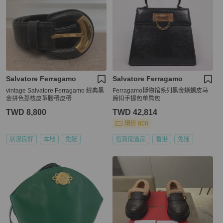
Salvatore Ferragamo
Salvatore Ferragamo
vintage Salvatore Ferragamo 經典黑
Ferragamo博物馆系列黑金蜥蜴皮马
金拼色荔枝皮革腰帶皮帶
蹄扣手提包单肩包
TWD 8,800
TWD 42,814
現折 800
狀況良好
本地
免運
近新閒置品
香港
免運