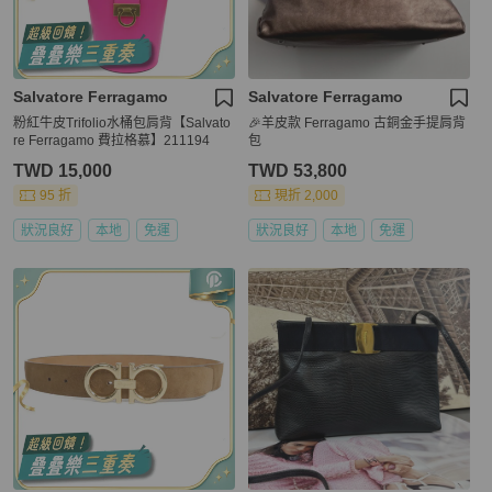
Salvatore Ferragamo
Salvatore Ferragamo
粉紅牛皮Trifolio水桶包肩背【Salvato
🎉羊皮款 Ferragamo 古銅金手提肩背
re Ferragamo 費拉格慕】211194
包
TWD 15,000
TWD 53,800
95 折
現折 2,000
狀況良好
本地
免運
狀況良好
本地
免運