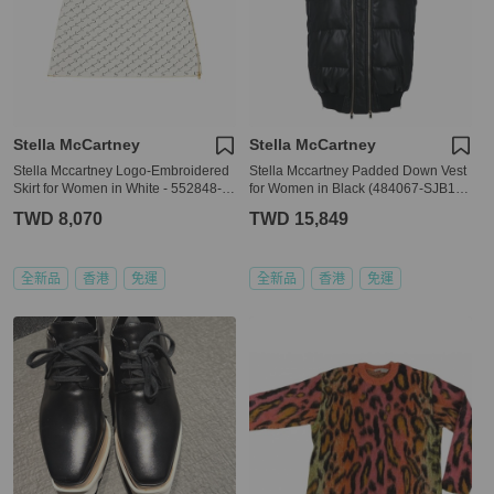
Stella McCartney
Stella McCartney
Stella Mccartney Logo-Embroidered
Stella Mccartney Padded Down Vest
Skirt for Women in White - 552848-S
for Women in Black (484067-SJB18-
1967-8490 ( Size:38,40,42 )
1000-38)
TWD 8,070
TWD 15,849
全新品
香港
免運
全新品
香港
免運