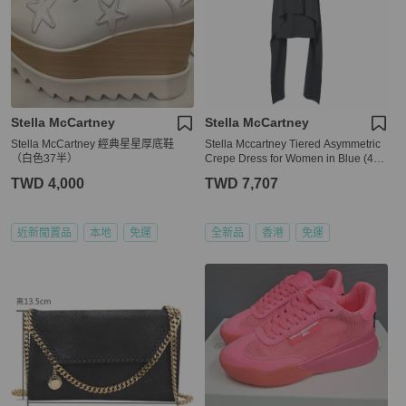
Stella McCartney
Stella McCartney
Stella McCartney 經典星星厚底鞋
Stella Mccartney Tiered Asymmetric
（白色37半）
Crepe Dress for Women in Blue (495
400-SCA06-1000-38)
TWD 4,000
TWD 7,707
近新閒置品
本地
免運
全新品
香港
免運