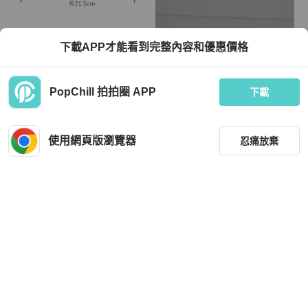
Stella McCartney
Stella McCartney
下載APP才能看到完整內容和優惠價格
Stella McCartney Falabella 金鍊飾邊
Stella McCartney 螢光粉 鞋#36 限量
手拿/肩背腋下包(黑色)
聯名鞋
TWD 12,500
TWD 7,680
PopChill 拍拍圈 APP
下載
近新閒置品
本地
免運
近新閒置品
本地
免運
使用網頁版瀏覽器
忍痛放棄
篩選
重設
品牌
分類
Stella McCartney
Stella McCartney