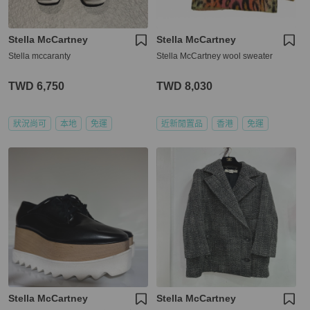
Stella McCartney
Stella McCartney
Stella mccaranty
Stella McCartney wool sweater
TWD 6,750
TWD 8,030
狀況尚可
本地
免運
近新閒置品
香港
免運
Stella McCartney
Stella McCartney