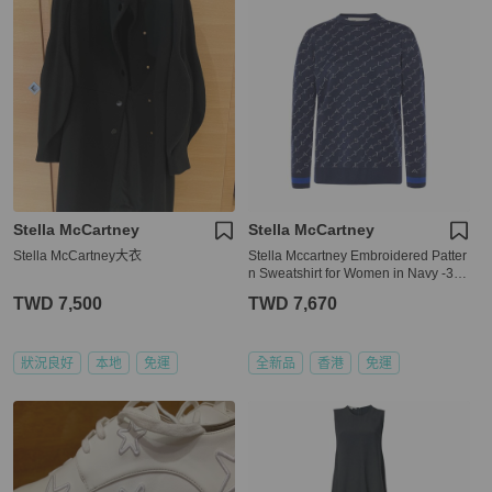
Stella McCartney
Stella McCartney
Stella McCartney大衣
Stella Mccartney Embroidered Patter
n Sweatshirt for Women in Navy -364
330-S1967-8491 (Size:42,44)
TWD 7,500
TWD 7,670
狀況良好
本地
免運
全新品
香港
免運