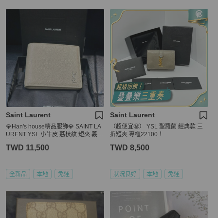
Saint Laurent
Saint Laurent
💎Han's house精品服飾💎 SAINT LA
（超便宜🤩） YSL 聖羅蘭 經典款 三
URENT YSL 小牛皮 荔枝紋 短夾 義大
折短夾 專櫃22100！
利製 現貨 原價18400
TWD 11,500
TWD 8,500
全新品
本地
免運
狀況良好
本地
免運