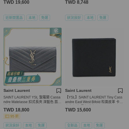
TWD 19,600
TWD 8,748
近新閒置品
本地
免運
狀況良好
本地
免運
Saint Laurent
Saint Laurent
SAINT LAURENT YSL 聖羅蘭 Cassa
【YSL】SAINT LAURENT Tiny Cass
ndre Matelasse 扣式長夾 深藍色 荔枝
andre East West Bifold 粒面皮革 卡夾
紋 牛皮 372264
皮夾 短夾 黑色 金色 847954
TWD 18,800
TWD 15,600
95 折
狀況良好
本地
免運
全新品
本地
免運