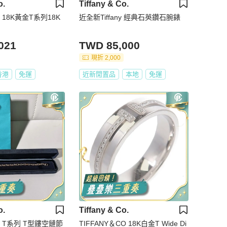
o.
Tiffany & Co.
O 18K黃金T系列18K
近全新Tiffany 經典石英鑽石腕錶
021
TWD 85,000
現折 2,000
香港
免運
近新閒置品
本地
免運
o.
Tiffany & Co.
芙尼 T系列 T型鏤空鏈節
TIFFANY＆CO 18K白金T Wide Di