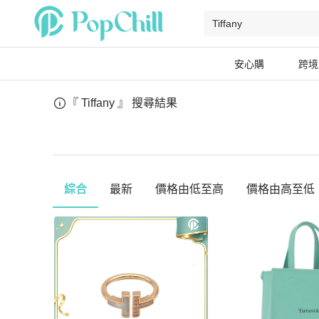
安心購
跨境
『 Tiffany 』
搜尋結果
綜合
最新
價格由低至高
價格由高至低