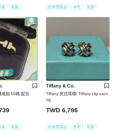
香港
免運
近新閒置品
本地
免運
o.
Tiffany & Co.
滿鑽戒指 50碼 配合
Tiffany 夾式耳環/ Tiffany clip earri
ng
739
TWD 6,786
香港
免運
近新閒置品
香港
免運