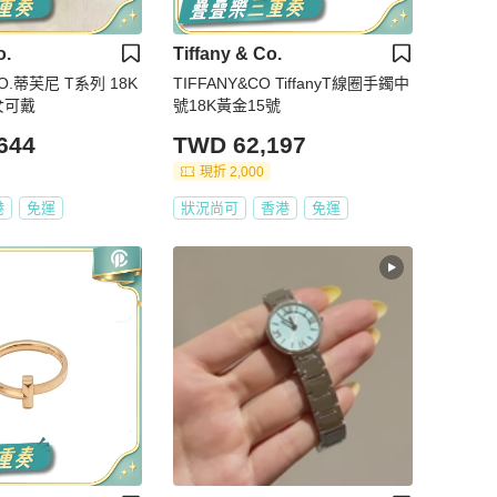
o.
Tiffany & Co.
 CO.蒂芙尼 T系列 18K
TIFFANY&CO TiffanyT線圈手鐲中
女可戴
號18K黃金15號
644
TWD 62,197
現折 2,000
港
免運
狀況尚可
香港
免運