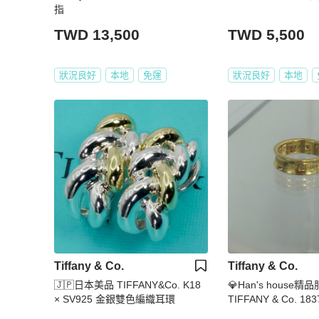
指
TWD 13,500
TWD 5,500
狀況良好
本地
免運
狀況良好
本地
Tiffany & Co.
Tiffany & Co.
🇯🇵日本美品 TIFFANY&Co. K18
💎Han's house
× SV925 金銀雙色編織耳環
TIFFANY & Co. 1
指