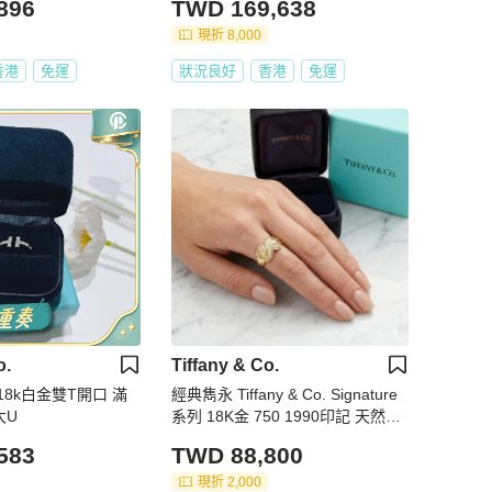
896
TWD 169,638
現折 8,000
香港
免運
狀況良好
香港
免運
o.
Tiffany & Co.
尼18k白金雙T開口 滿
經典雋永 Tiffany & Co. Signature
大U
系列 18K金 750 1990印記 天然鑽
石戒指 鑽戒
583
TWD 88,800
現折 2,000