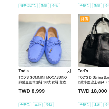
近新閒置品
香港
免運
全新品
香港
免
降價
Tod's
Tod's
TOD’S GOMMINI MOCASSINO
TOD’S D-Styling Bau
綁帶豆豆休閒鞋 36號 女鞋 薰衣草
D款小型波士頓包（
紫 全新
TWD 8,999
TWD 18,000
全新品
本地
免運
全新品
本地
免