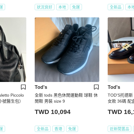
運
狀況良好
本地
免運
全新品
本
Tod's
Tod's
letto Piccolo
全新 tods 黑色休閒運動鞋 球鞋 休
TOD'S托德斯
小號醫生包）
閒鞋 男裝 size 9
女款 36碼 配
TWD 10,094
TWD 16,
運
全新品
香港
免運
近新閒置品