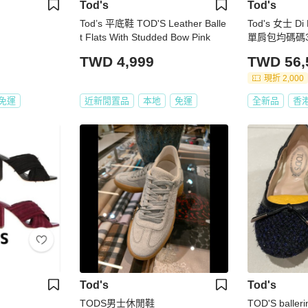
Tod's
Tod's
Tod’s 平底鞋 TOD'S Leather Balle
Tod's 女士 Di
t Flats With Studded Bow Pink
單肩包均碼碼33
TWD 4,999
TWD 56,
現折 2,000
免運
近新閒置品
本地
免運
全新品
香
Tod's
Tod's
TODS男士休閒鞋
TOD'S balle