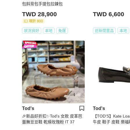
包斜背包手提包拉鍊包
TWD 28,900
TWD 6,600
現折 800
狀況良好
本地
免運
近新閒置品
本地
Tod's
Tod's
🎉新品好折扣✨Tod's 女款 皮革芭
【TOD’S】Kate Lo
蕾舞豆豆鞋 乾燥玫瑰粉 IT 37
牛皮 鞋子 皮鞋 樂福鞋
5/EU38