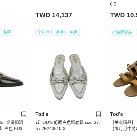
6.5
TWD 14,137
TWD 10,
免運
全新品
香港
免運
近新閒置品
Tod's
Tod's
afer 金屬扣環
🍒TOD’S 低跟白色穆勒鞋 size:37.
【美收精品】TO
 黑色 EU36.
5 / 2F240610-3
【隔月月中將
30天】