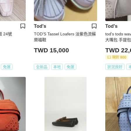
Tod's
Tod's
鞋 24號
TOD’S Tassel Loafers 淡紫色流蘇
tod's tods 
樂福鞋
大嘴包 手提包
包
TWD 15,000
TWD 22,
現折 800
免運
全新品
本地
免運
狀況良好