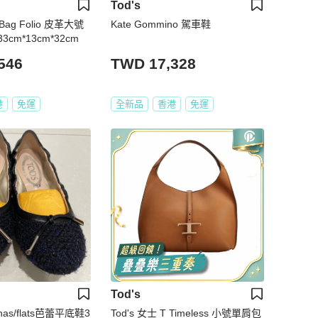
Tod's
 Bag Folio 皮革大號
Kate Gommino 駕車鞋
cm*13cm*32cm
546
TWD 17,328
港
免運
全新品
香港
免運
Tod's
rinas/flats芭蕾平底鞋3
Tod's 女士 T Timeless 小號單肩包