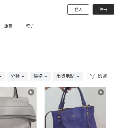
登入
註冊
服裝
鞋子
分類
價格
出貨地點
篩選