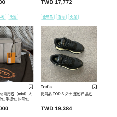
00
TWD 17,772
本地
免運
全新品
香港
免運
Tod's
yling兩用包（mini）大
促銷品 TOD’S 女士 運動鞋 黑色
背包 手提包 斜背包
000
TWD 19,384