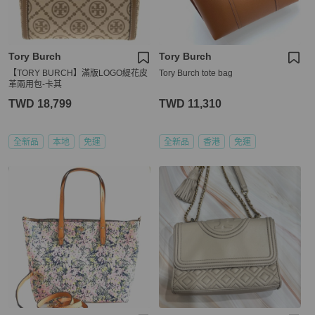
Tory Burch
Tory Burch
【TORY BURCH】滿版LOGO緹花皮
Tory Burch tote bag
革兩用包-卡其
TWD 18,799
TWD 11,310
全新品
本地
免運
全新品
香港
免運