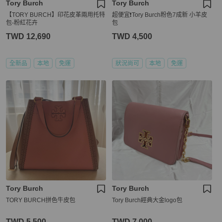
Tory Burch
Tory Burch
【TORY BURCH】印花皮革兩用托特
超便宜❗️Tory Burch粉色7成新 小羊皮
包-粉紅花卉
包
TWD 12,690
TWD 4,500
全新品
本地
免運
狀況尚可
本地
免運
Tory Burch
Tory Burch
TORY BURCH拼色牛皮包
Tory Burch經典大金logo包
TWD 5,500
TWD 7,000