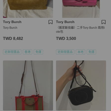
Tory Burch
Tory Burch
Tory Burch
（搬家斷捨離）二手Tory Burch 兩用t
ote包
TWD 8,482
TWD 3,500
近新閒置品
香港
免運
近新閒置品
本地
免運