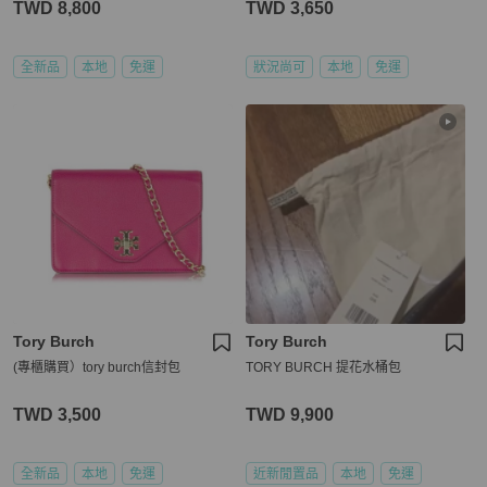
TWD 8,800
TWD 3,650
全新品
本地
免運
狀況尚可
本地
免運
Tory Burch
Tory Burch
(專櫃購買）tory burch信封包
TORY BURCH 提花水桶包
TWD 3,500
TWD 9,900
全新品
本地
免運
近新閒置品
本地
免運