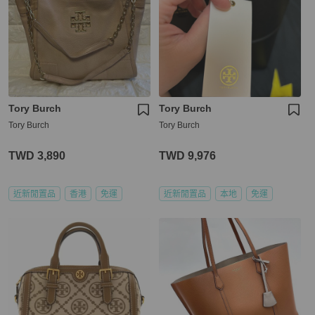
Tory Burch
Tory Burch
Tory Burch
Tory Burch
TWD 3,890
TWD 9,976
近新閒置品
香港
免運
近新閒置品
本地
免運