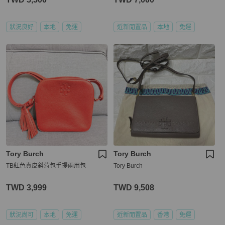
狀況良好
本地
免運
近新閒置品
本地
免運
Tory Burch
Tory Burch
TB紅色真皮斜背包手提兩用包
Tory Burch
TWD 3,999
TWD 9,508
狀況尚可
本地
免運
近新閒置品
香港
免運