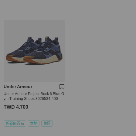
Under Armour
Under Armour Project Rock 6 Blue G
ym Training Shoes 3026534-400
TWD 4,700
近新閒置品
本地
免運