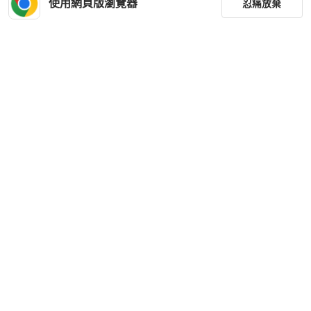
使用網頁版瀏覽器
忍痛放棄
篩選
重設
品牌
分類
尺寸
價格
商品狀況
下載 PopChill APP
出貨地點