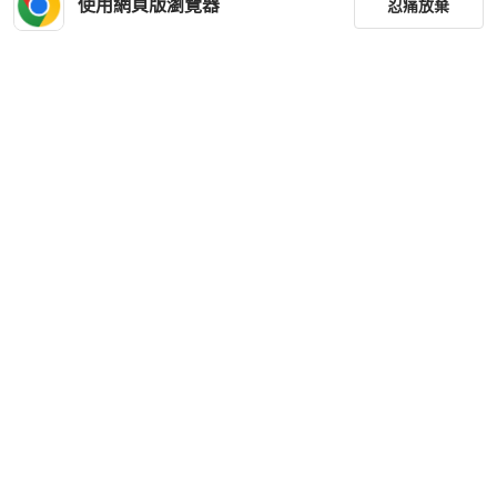
使用網頁版瀏覽器
忍痛放棄
篩選
重設
品牌
分類
尺寸
價格
商品狀況
下載 PopChill APP
出貨地點