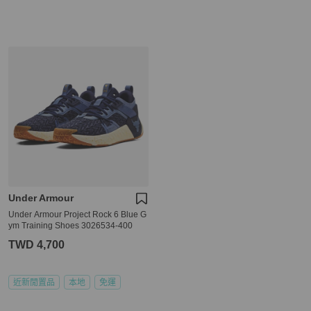
Under Armour
Under Armour Project Rock 6 Blue G
ym Training Shoes 3026534-400
TWD 4,700
近新閒置品
本地
免運