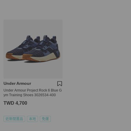
Under Armour
Under Armour Project Rock 6 Blue G
ym Training Shoes 3026534-400
TWD 4,700
近新閒置品
本地
免運