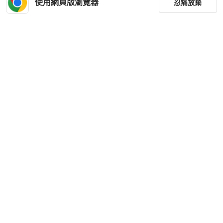
使用網頁版瀏覽器
忍痛放棄
篩選
重設
品牌
分類
尺寸
價格
商品狀況
下載 PopChill APP
出貨地點