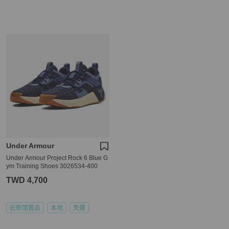
Under Armour
Under Armour Project Rock 6 Blue G
ym Training Shoes 3026534-400
TWD 4,700
近新閒置品
本地
免運