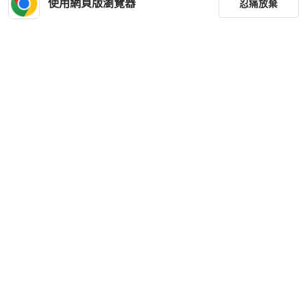
使用網頁版瀏覽器
忍痛放棄
篩選
重設
品牌
分類
尺寸
價格
商品狀況
下載 PopChill APP
出貨地點