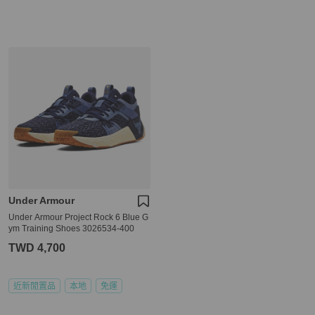
Under Armour
Under Armour Project Rock 6 Blue G
ym Training Shoes 3026534-400
TWD 4,700
近新閒置品
本地
免運