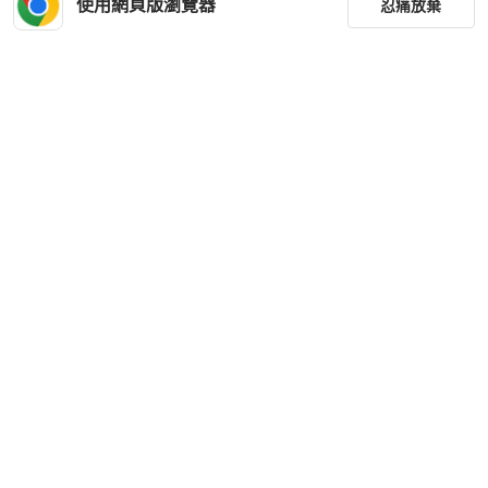
使用網頁版瀏覽器
忍痛放棄
篩選
重設
品牌
分類
尺寸
價格
商品狀況
下載 PopChill APP
出貨地點