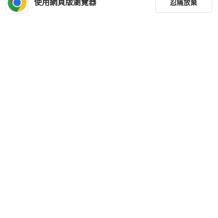
使用網頁版瀏覽器
忍痛放棄
篩選
重設
品牌
分類
尺寸
價格
商品狀況
下載 PopChill APP
出貨地點