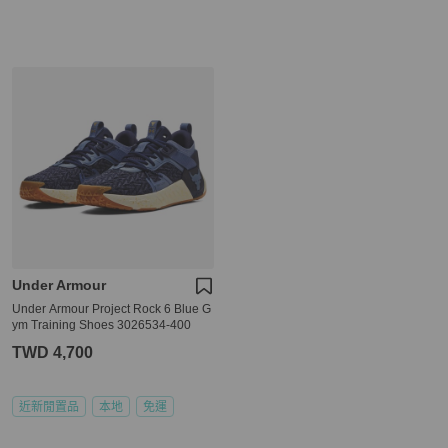
Under Armour
Under Armour Project Rock 6 Blue G
ym Training Shoes 3026534-400
TWD 4,700
近新閒置品
本地
免運