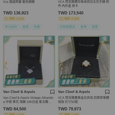
Vca 聖誕限量 藍色頸鏈
VCA 梵克雅寶珍珠母貝白五花手鍊 附
件:內外盒 保卡
TWD 136,923
TWD 173,540
現折 4,500
現折 4,500
狀況良好
香港
免運
近新閒置品
香港
免運
Van Cleef & Arpels
Van Cleef & Arpels
Van Cleef & Arpels Vintage Alhambr
VCA 梵克雅寶黃金白貝母 四葉草單鑽
a 中號 單花 項鏈 18K白金 紫玉髓 項
戒指 尺寸50號
鏈
TWD 84,500
TWD 79,973
現折 2,000
現折 2,000