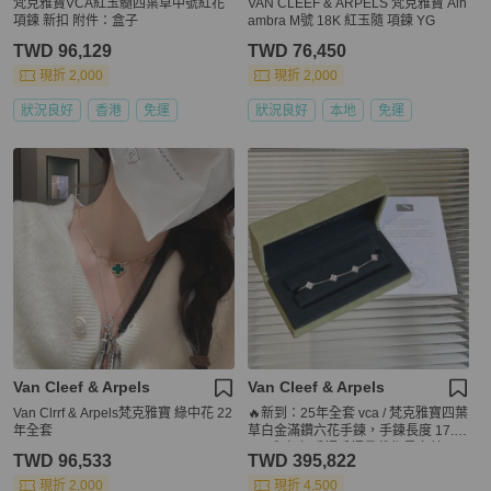
梵克雅寶VCA紅玉髓四葉草中號紅花
VAN CLEEF & ARPELS 梵克雅寶 Alh
項鍊 新扣 附件：盒子
ambra M號 18K 紅玉隨 項鍊 YG
TWD 96,129
TWD 76,450
現折 2,000
現折 2,000
狀況良好
香港
免運
狀況良好
本地
免運
Van Cleef & Arpels
Van Cleef & Arpels
Van Clrrf & Arpels梵克雅寶 綠中花 22
🔥新到：25年全套 vca / 梵克雅寶四葉
年全套
草白金滿鑽六花手鍊，手鍊長度 17.5c
m，和任何手鐲手鐲疊戴都是完美匹
TWD 96,533
TWD 395,822
配～ 附件：盒子、保卡、說明書等全
套
現折 2,000
現折 4,500