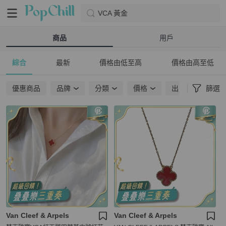
VCA 黃金
商品
用戶
綜合
最新
價格由低至高
價格由高至低
優惠商品
品牌
分類
價格
出貨地點
篩選
Van Cleef & Arpels
Van Cleef & Arpels