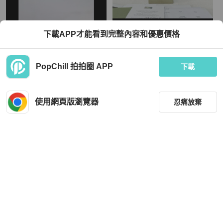
Van Cleef & Arpels
Van Cleef & Arpels
下載APP才能看到完整內容和優惠價格
Van Cleef & Arpels - Vintage Alhamb
Vca 聖誕限量 藍色頸鏈
ra Pendant
TWD 92,090
TWD 135,711
PopChill 拍拍圈 APP
下載
現折 2,000
現折 4,500
近新閒置品
香港
免運
狀況良好
香港
免運
使用網頁版瀏覽器
忍痛放棄
篩選
重設
品牌
分類
Van Cleef & Arpels
Van Cleef & Arpels