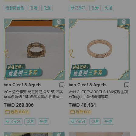
近新閒置品
香港
免運
狀況良好
香港
免運
Van Cleef & Arpels
Van Cleef & Arpels
VCA 梵克雅寶 萬花筒戒指 51號 四葉
VAN CLEEF&ARPELS 18K玫瑰金鑽
草幸運系列 18K玫瑰金單品 經典萬花
石Toujours系列鑲鑽戒指
筒大氣吸睛
TWD 269,806
TWD 48,464
現折 8,000
現折 800
狀況良好
香港
免運
狀況尚可
香港
免運