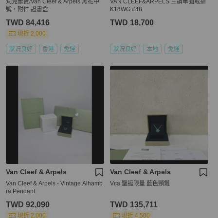
梵克雅寶/Van Cleef & Arpels 黑花中
VAN CLEEF&ARPELS 三鑽單圈戒指
號，附件 證書盒
K18WG #48
TWD 84,416
TWD 18,700
現折 2,000
狀況良好
香港
免運
狀況良好
本地
免運
Van Cleef & Arpels
Van Cleef & Arpels
Van Cleef & Arpels - Vintage Alhamb
Vca 聖誕限量 藍色頸鏈
ra Pendant
TWD 92,090
TWD 135,711
現折 2,000
現折 4,500