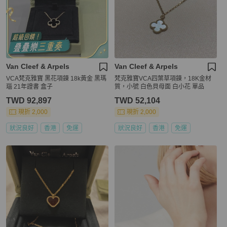
Van Cleef & Arpels
Van Cleef & Arpels
VCA梵克雅寶 黑花項鍊 18k黃金 黑瑪
梵克雅寶VCA四葉草項鍊，18K金材
瑙 21年證書 盒子
質，小號 白色貝母面 白小花 單品
TWD 92,897
TWD 52,104
現折 2,000
現折 2,000
狀況良好
香港
免運
狀況良好
香港
免運