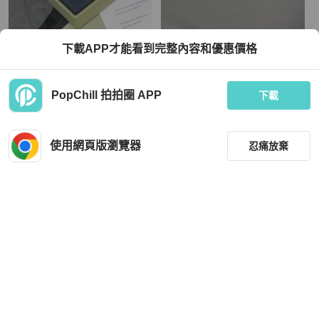
Van Cleef & Arpels
Van Cleef & Arpels
下載APP才能看到完整內容和優惠價格
梵克雅寶VCA中號黃金鐳射中花項鍊
VCA梵克雅寶小號紅玉髓項鍊 vca小
紅花項鍊 附件證書 盒
TWD 131,672
TWD 58,566
PopChill 拍拍圈 APP
下載
現折 4,500
現折 2,000
狀況良好
香港
免運
狀況良好
香港
免運
使用網頁版瀏覽器
忍痛放棄
篩選
重設
品牌
分類
Van Cleef & Arpels
Van Cleef & Arpels