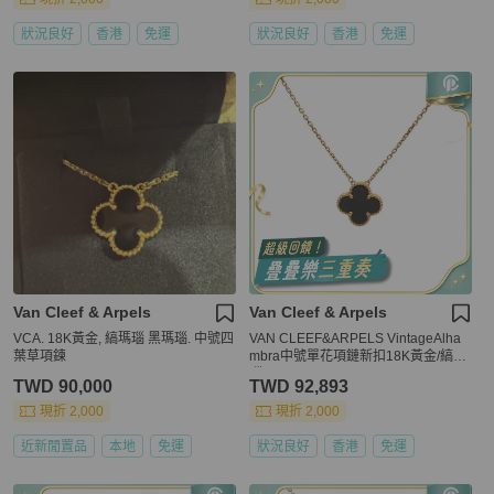
狀況良好
香港
免運
狀況良好
香港
免運
Van Cleef & Arpels
Van Cleef & Arpels
VCA. 18K黃金, 縞瑪瑙 黑瑪瑙. 中號四
VAN CLEEF&ARPELS VintageAlha
葉草項鍊
mbra中號單花項鏈新扣18K黃金/縞瑪
瑙
TWD 90,000
TWD 92,893
現折 2,000
現折 2,000
近新閒置品
本地
免運
狀況良好
香港
免運