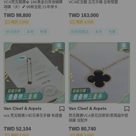
VCA梵克雅寶💎 18K黃金白貝母蝴蝶
VCA紅玉髓 五花手鍊 全新閒置
項鍊（大）💕 99新全配 21年保卡 專
櫃126000❗️
TWD 98,800
TWD 163,000
現折 2,000
現折 4,500
狀況良好
本地
免運
近新閒置品
本地
免運
Van Cleef & Arpels
Van Cleef & Arpels
vca 梵克雅寶小紅花單花手鍊 有證書
梵克雅寶VCA黑花四葉草/黑瑪瑙中號
項鍊 沒配件
TWD 52,104
TWD 80,740
現折 2,000
現折 2,000