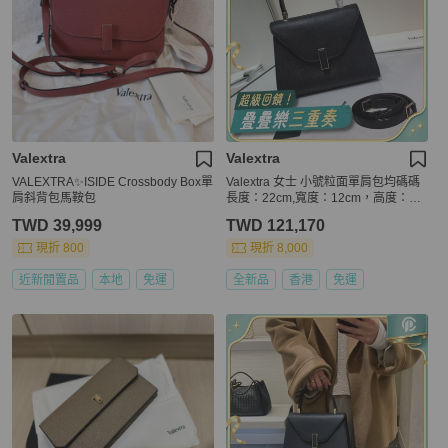
Valextra
Valextra
VALEXTRA✨ISIDE Crossbody Box單
Valextra 女士 小號粒面單肩包均碼碼
肩斜背包馬鞍包
長度：22cm,寬度：12cm，高度：17
cm
TWD 39,999
TWD 121,170
現折 800
現折 8,000
近新閒置品
本地
免運
全新品
香港
免運