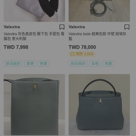
Valextra
Valextra
Valextra 灰色真皮包 腋下包 手提包 電
Valextra Iside 經典包款 中號 斑鳩灰
腦包 意大利製
藍
TWD 7,998
TWD 78,000
現折 2,000
狀況良好
香港
免運
狀況良好
本地
免運