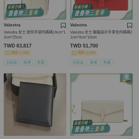
Valextra
Valextra
Valextra 女士 迷你手袋均碼碼19cm*1
Valextra 女士 翻蓋設計手拿包均碼碼2
3cm*25cm
1cm*4cm*10cm
TWD 63,817
TWD 51,700
現折 2,000
現折 2,000
全新品
香港
免運
全新品
香港
免運