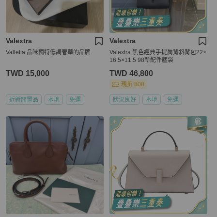
Valextra
Valextra
Valletta 品味獨特低調奢華的品牌
Valextra 黑色經典手提肩背斜背包22×
16.5×11.5 98新配件塵袋
TWD 15,000
TWD 46,800
現折 800
近新閒置品
本地
免運
狀況良好
本地
免運