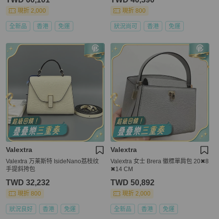
現折 2,000
現折 800
全新品
香港
免運
狀況尚可
香港
免運
Valextra
Valextra
Valextra 万莱斯特 IsideNano荔枝纹
Valextra 女士 Brera 徽標單肩包 20✖8
手提斜挎包
✖14 CM
TWD 32,232
TWD 50,892
現折 800
現折 2,000
狀況良好
香港
免運
全新品
香港
免運