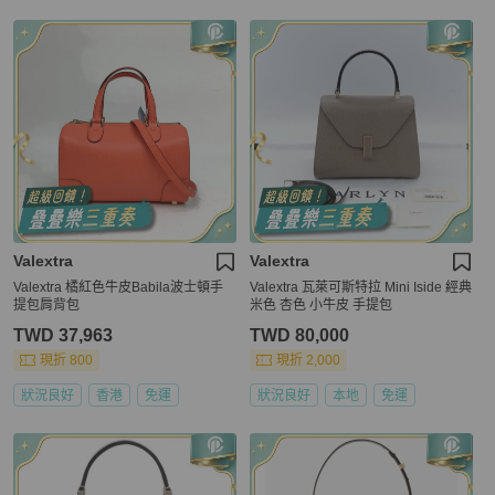
Valextra
Valextra
Valextra 橘紅色牛皮Babila波士頓手
Valextra 瓦萊可斯特拉 Mini Iside 經典
提包肩背包
米色 杏色 小牛皮 手提包
TWD 37,963
TWD 80,000
現折 800
現折 2,000
狀況良好
香港
免運
狀況良好
本地
免運