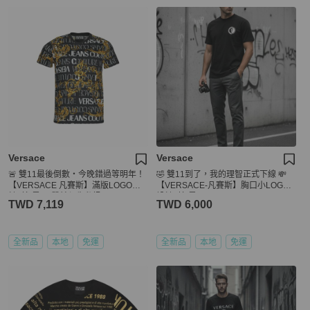
Versace
Versace
🚨 雙11最後倒數・今晚錯過等明年！
🤣 雙11到了，我的理智正式下線 💸
【VERSACE 凡賽斯】滿版LOGO設
【VERSACE-凡賽斯】胸口小LOGO
計T恤 黑(下單前須先私訊)
設計T恤 黑
TWD 7,119
TWD 6,000
全新品
本地
免運
全新品
本地
免運