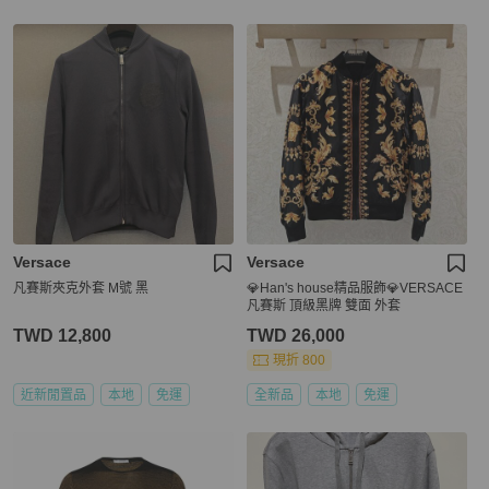
Versace
Versace
凡賽斯夾克外套 M號 黑
💎Han's house精品服飾💎VERSACE
凡賽斯 頂級黑牌 雙面 外套
TWD 12,800
TWD 26,000
現折 800
近新閒置品
本地
免運
全新品
本地
免運