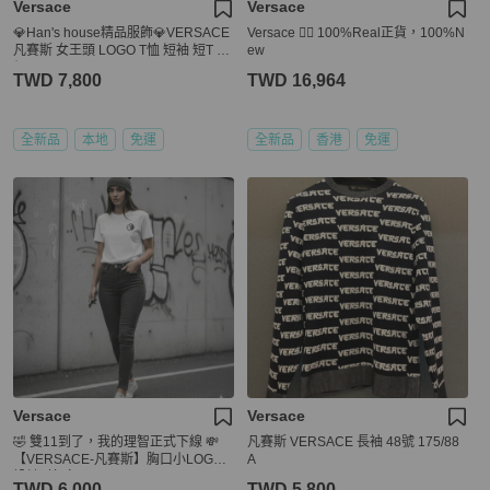
Versace
Versace
💎Han's house精品服飾💎VERSACE
Versace 👍🏻 100%Real正貨，100%N
凡賽斯 女王頭 LOGO T恤 短袖 短T 原
ew
價16500
TWD 7,800
TWD 16,964
全新品
本地
免運
全新品
香港
免運
Versace
Versace
🤣 雙11到了，我的理智正式下線 💸
凡賽斯 VERSACE 長袖 48號 175/88
【VERSACE-凡賽斯】胸口小LOGO
A
設計T恤 白
TWD 6,000
TWD 5,800