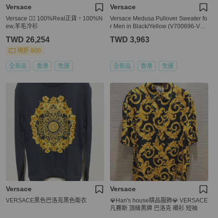
Versace
Versace
Versace 👍🏻 100%Real正貨，100%N
Versace Medusa Pullover Sweater fo
ew,羊毛冷衫
r Men in Black/Yellow (V700696-VK0
0207-V2037-XS)
TWD 26,254
TWD 3,963
現折 800
全新品
香港
免運
全新品
香港
免運
Versace
Versace
VERSACE黑色巴洛克黑色衛衣
💎Han's house精品服飾💎 VERSACE
凡賽斯 頂級黑牌 巴洛克 襯衫 短袖