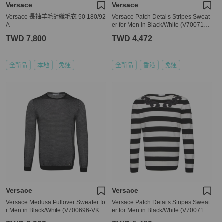
Versace
Versace
Versace 長袖羊毛針織毛衣 50 180/92
Versace Patch Details Stripes Sweat
A
er for Men in Black/White (V700715-
VK00209-V2005-XXL)
TWD 7,800
TWD 4,472
全新品
本地
免運
全新品
香港
免運
Versace
Versace
Versace Medusa Pullover Sweater fo
Versace Patch Details Stripes Sweat
r Men in Black/White (V700696-VK0
er for Men in Black/White (V700715-
0207-V2005-S)
VK00209-V2005-L)