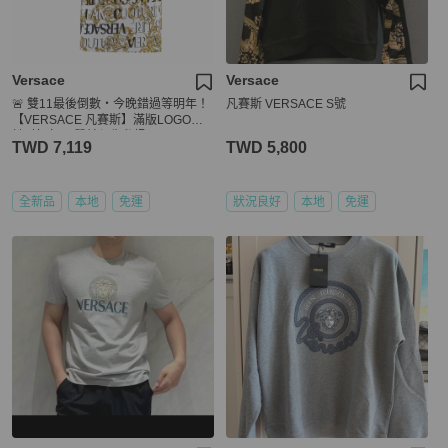
Versace
Versace
🚨 雙11最後倒數・今晚錯過等明年！
凡賽斯 VERSACE S號
【VERSACE 凡賽斯】滿版LOGO設
計T恤 白(下單前須先私訊)
TWD 7,119
TWD 5,800
全新品
本地
免運
狀況良好
本地
免運