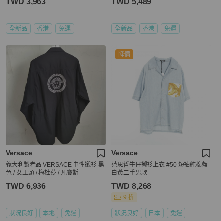
TWD 3,963
TWD 5,489
全新品
香港
免運
全新品
香港
免運
降價
Versace
Versace
義大利製老品 VERSACE 中性襯衫 黑
范思哲牛仔襯衫上衣 #50 短袖純棉藍
色 / 女王頭 / 梅杜莎 / 凡賽斯
白黃二手男款
TWD 6,936
TWD 8,268
9 折
狀況良好
本地
免運
狀況良好
日本
免運