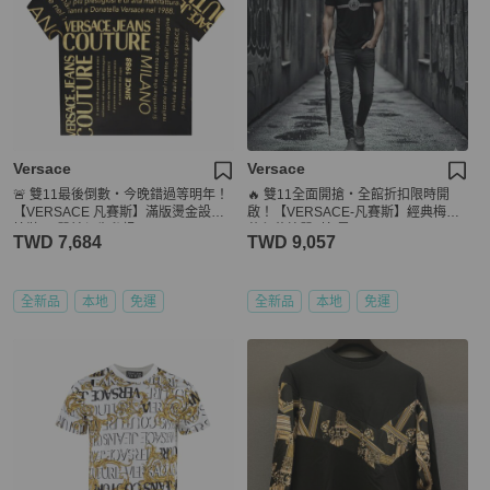
Versace
Versace
🚨 雙11最後倒數・今晚錯過等明年！
🔥 雙11全面開搶・全館折扣限時開
【VERSACE 凡賽斯】滿版燙金設計T
啟！【VERSACE-凡賽斯】經典梅杜
恤鞋(下單前須先私訊)
莎印花棉質T恤 黑
TWD 7,684
TWD 9,057
全新品
本地
免運
全新品
本地
免運