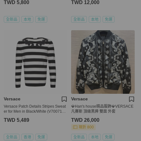
TWD 5,800
TWD 12,000
全新品
本地
免運
全新品
本地
免運
Versace
Versace
Versace Patch Details Stripes Sweat
💎Han's house精品服飾💎VERSACE
er for Men in Black/White (V700715-
凡賽斯 頂級黑牌 雙面 外套
VK00209-V2005-L,XXL,XXXL)
TWD 5,489
TWD 26,000
現折 800
全新品
香港
免運
全新品
本地
免運