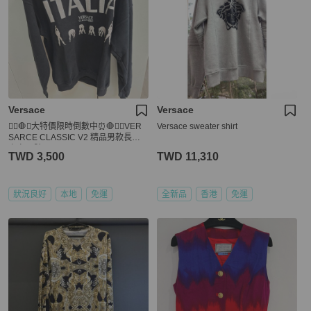
Versace
Versace
💁‍♂️🛑⏰大特價限時倒數中⏰🛑💁‍♂️VER
Versace sweater shirt
SARCE CLASSIC V2 精品男款長䄂
上衣 M號
TWD 3,500
TWD 11,310
狀況良好
本地
免運
全新品
香港
免運