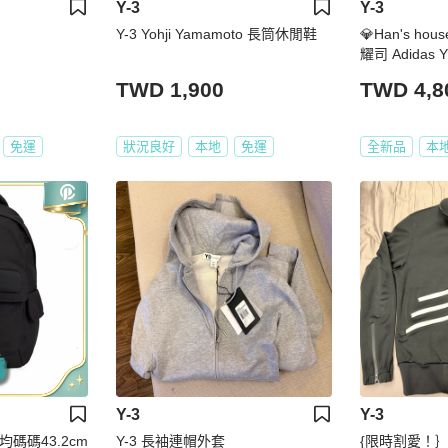
Y-3
Y-3
Y-3 Yohji Yamamoto 長筒休閒鞋
💎Han's ho
TWD 1,900
TWD 4,8
免運
狀況良好
本地
免運
全新品
本
Y-3
Y-3
均碼碼43.2cm
Y-3 長袖連帽外套
{限時割愛！｝