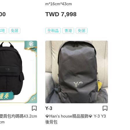
m*16cm*43cm
00
TWD 7,998
本地
免運
全新品
香港
免運
Y-3
鍊雙肩包均碼碼43.2cm
💎Han's house精品服飾💎 Y-3 Y3
5cm
後背包