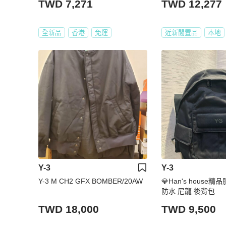
TWD 7,271
TWD 12,277
全新品
香港
免運
近新閒置品
本地
Y-3
Y-3
Y-3 M CH2 GFX BOMBER/20AW
💎Han's house精品
防水 尼龍 後背包
TWD 18,000
TWD 9,500