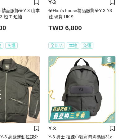
Y-3
use精品服飾💎Y-3 山本
💎Han's house精品服飾💎Y-3 Y3
耀司 Adidas Y3 短 T 短袖
鞋 現貨 UK 9
00
TWD 6,800
地
免運
全新品
本地
免運
Y-3
Y-3 高級運動拉鍊外
Y-3 男士 拉鍊小號背包均碼碼31c