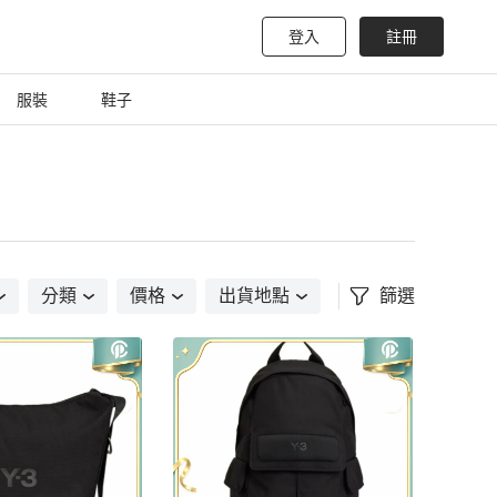
登入
註冊
服裝
鞋子
分類
價格
出貨地點
篩選