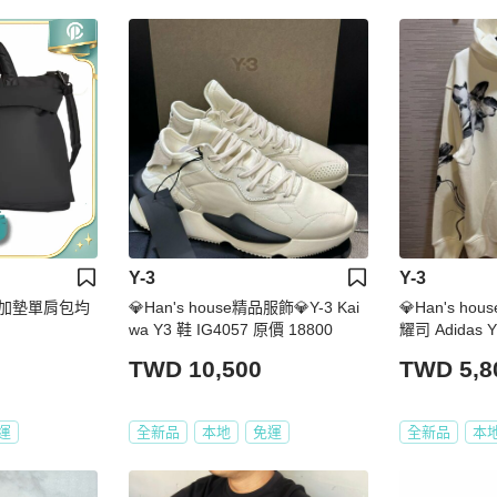
Y-3
Y-3
-N 加墊單肩包均
💎Han's house精品服飾💎Y-3 Kai
💎Han's ho
wa Y3 鞋 IG4057 原價 18800
耀司 Adidas 
XL 原價1280
TWD 10,500
TWD 5,8
運
全新品
本地
免運
全新品
本