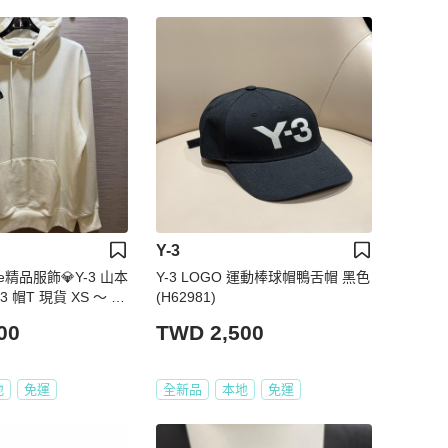
Y-3
use精品服飾💎Y-3 山本
Y-3 LOGO 運動棒球帽鴨舌帽 黑色
Y3 帽T 現貨 XS ～ X
(H62981)
0
00
TWD 2,500
地
免運
全新品
本地
免運