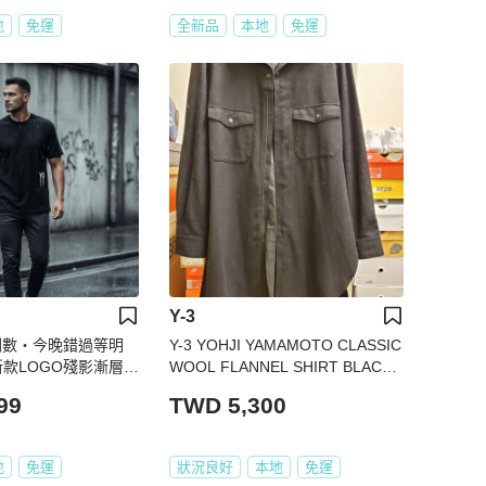
地
免運
全新品
本地
免運
Y-3
後倒數・今晚錯過等明
Y-3 YOHJI YAMAMOTO CLASSIC
新款LOGO殘影漸層 T
WOOL FLANNEL SHIRT BLACK
GK4572 MEN
99
TWD 5,300
地
免運
狀況良好
本地
免運