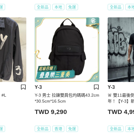
運
全新品
本地
免運
全新品
本
Y-3
Y-3
 #L
Y-3 男士 拉鍊雙肩包均碼碼43.2cm
🚨 雙11最
*30.5cm*16.5cm
年！【Y-3】
恤
TWD 9,290
TWD 4,9
運
全新品
香港
免運
全新品
本