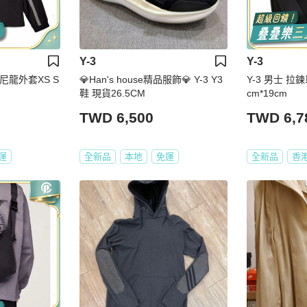
Y-3
Y-3
紋尼龍外套XS S
💎Han's house精品服飾💎 Y-3 Y3
Y-3 男士 拉鍊單
鞋 現貨26.5CM
cm*19cm
TWD 6,500
TWD 6,7
運
全新品
本地
免運
全新品
香