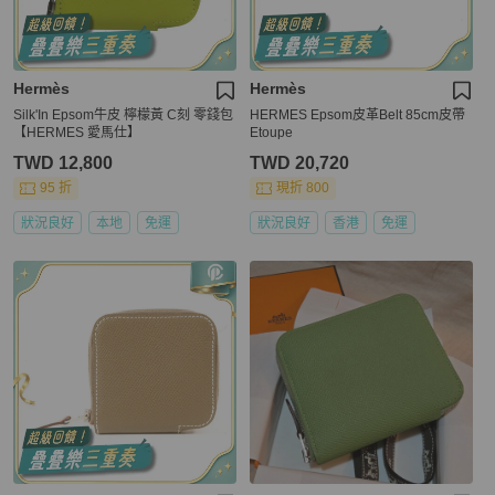
Hermès
Hermès
Silk'In Epsom牛皮 檸檬黃 C刻 零錢包
HERMES Epsom皮革Belt 85cm皮帶
【HERMES 愛馬仕】
Etoupe
TWD 12,800
TWD 20,720
95 折
現折 800
狀況良好
本地
免運
狀況良好
香港
免運