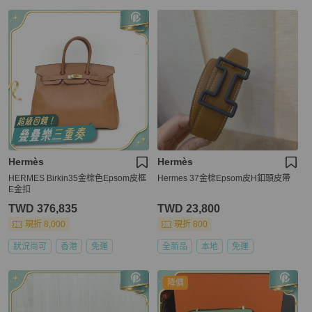
Hermès
Hermès
HERMES Birkin35金棕色Epsom皮框
Hermes 37金棕Epsom皮H釦頭皮帶
E金扣
TWD 376,835
TWD 23,800
現折 8,000
現折 800
狀況尚可
香港
免運
全新品
本地
免運
降價