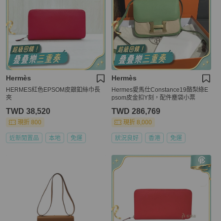
Hermès
Hermès
HERMES紅色EPSOM皮銀釦絲巾長
Hermes愛馬仕Constance19酪梨綠E
夾
psom皮金扣Y刻，配件塵袋小票
TWD 38,520
TWD 286,769
現折 800
現折 8,000
近新閒置品
本地
免運
狀況良好
香港
免運