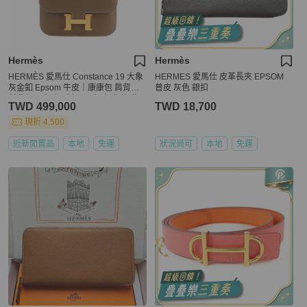
Hermès
Hermès
HERMÈS 愛馬仕 Constance 19 大象
HERMES 愛馬仕 皮革長夾 EPSOM
灰金釦 Epsom 牛皮｜康康包 肩背包
普皮 灰色 銀扣
斜背包 H 包｜U刻2022年 經典款 收
TWD 499,000
TWD 18,700
藏款｜KÉSH 凱仕精品
現折 4,500
近新閒置品
本地
免運
狀況尚可
本地
免運