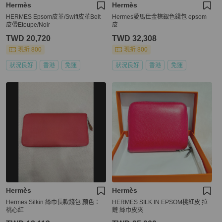
Hermès
Hermès
HERMES Epsom皮革/Swift皮革Belt
Hermes愛馬仕金棕銀色錢包 epsom
皮帶Etoupe/Noir
皮
TWD 20,720
TWD 32,308
現折 800
現折 800
狀況良好
香港
免運
狀況良好
香港
免運
Hermès
Hermès
Hermes Silkin 絲巾長款錢包 顏色：
HERMES SILK IN EPSOM桃紅皮 拉
桃心紅
鏈 絲巾皮夾