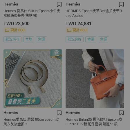
Hermès
Hermès
Hermes 愛馬仕 Silk In Epsom小牛皮
HERMES Epsom皮革Belt金扣皮帶R
拉鍊絲巾長夾(焦糖棕)
ose Azalee
TWD 23,500
TWD 24,881
現折 800
現折 800
狀況尚可
本地
免運
狀況良好
香港
免運
Hermès
Hermès
Hermes愛馬仕 肩帶 90cm epsom皮
Hermes Birkin35 橙色銀扣 Epsom皮
風衣灰淡金扣。
35*26*18 9新 配件塵袋 鑰匙*2 鎖