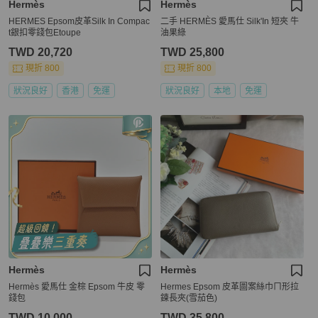
Hermès
Hermès
HERMES Epsom皮革Silk In Compac
二手 HERMÈS 愛馬仕 Silk'In 短夾 牛
t銀扣零錢包Etoupe
油果綠
TWD 20,720
TWD 25,800
現折 800
現折 800
狀況良好
香港
免運
狀況良好
本地
免運
Hermès
Hermès
Hermès 愛馬仕 金棕 Epsom 牛皮 零
Hermes Epsom 皮革圖案絲巾ㄇ形拉
錢包
鍊長夾(雪茄色)
TWD 10,000
TWD 35,800