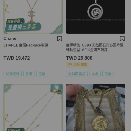
Chanel
CHANEL 金屬Necklace項鍊
金鐸精品~C793 天然鑽石同心圓時運
轉動造型18白K金鑽石項鍊
TWD 19,472
TWD 29,800
現折 800
狀況良好
香港
免運
近新閒置品
本地
免運