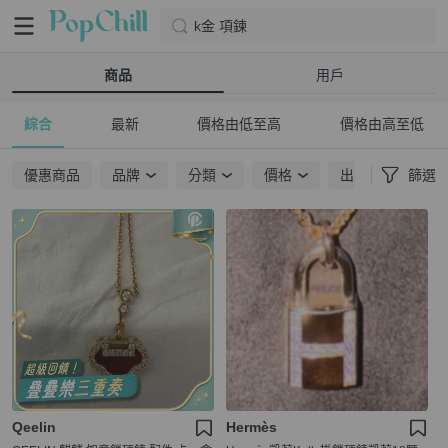
k金 項鍊
商品
用戶
綜合
最新
價格由低至高
價格由高至低
優惠商品
品牌
分類
價格
出貨地點
篩選
Qeelin
Hermès