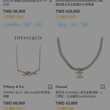
QEELIN 麒麟 如意鎖項鍊 配件 卡，盒
Hermès凱莉Kelly掛鎖項鍊凱莉18顆
25年
鑽項鍊全新全配購於台灣專櫃
TWD 56,409
TWD 416,000
現折 2,000
現折 4,500
近新閒置品
香港
免運
全新品
本地
免運
Tiffany & Co.
Chanel
TIFFANY &CO. 18K Knot系列玫瑰金
香奈兒 (CHANEL) 金色金屬項鍊，C
項鍊
C標誌，正品編號 ka4882SAM
TWD 68,000
TWD 43,890
現折 2,000
現折 800