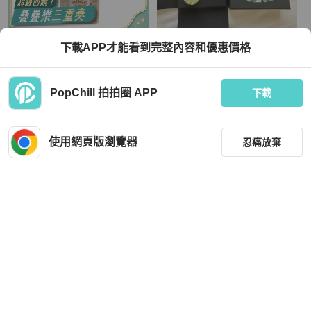
Chanel
Chanel
下載APP才能看到完整內容和優惠價格
CHANEL 金屬Necklace項鍊
Chanel 樹脂x 金幣 淺藍x金 單顆墜飾
項鍊
TWD 29,041
TWD 7,999
PopChill 拍拍圈 APP
下載
現折 800
狀況良好
香港
免運
狀況良好
本地
免運
使用網頁版瀏覽器
忍痛放棄
篩選
重設
品牌
分類
Cartier
Hermès