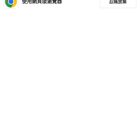
使用網頁版瀏覽器
忍痛放棄
篩選
重設
品牌
分類
尺寸
價格
商品狀況
下載 PopChill APP
出貨地點