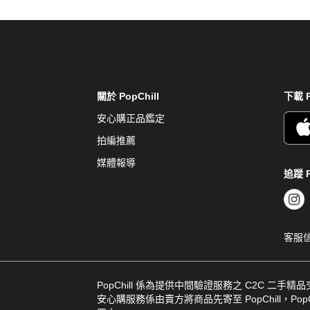
關於 PopChill
下載 P
安心購正品鑑定
拍編推薦
媒體報導
追蹤 P
客服
PopChill 係為提供中間驗證服務之 C2C 二手精
安心購服務係由賣方將商品先寄至 PopChill，PopCh