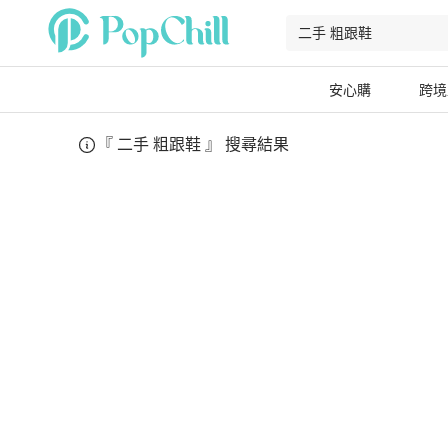
安心購
跨境
『
二手 粗跟鞋
』 搜尋結果