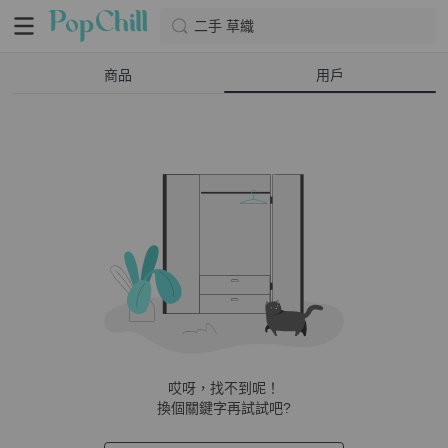
二手 草織
商品
用戶
哎呀，找不到呢！
換個關鍵字再試試吧?