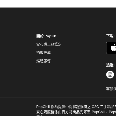
關於 PopChill
下載 P
安心購正品鑑定
拍編推薦
媒體報導
追蹤 P
客服
PopChill 係為提供中間驗證服務之 C2C 二手精
安心購服務係由賣方將商品先寄至 PopChill，PopCh