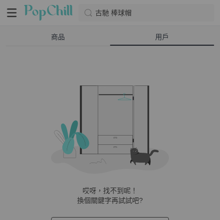
古馳 棒球帽
商品
用戶
哎呀，找不到呢！
換個關鍵字再試試吧?