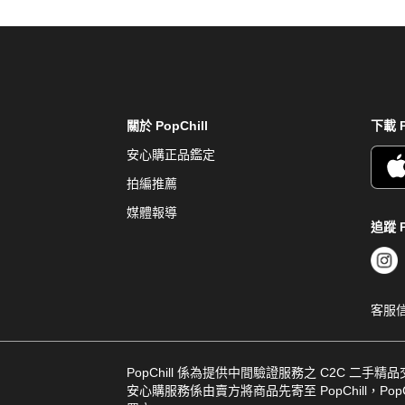
關於 PopChill
下載 P
安心購正品鑑定
拍編推薦
媒體報導
追蹤 P
客服
PopChill 係為提供中間驗證服務之 C2C 二手精
安心購服務係由賣方將商品先寄至 PopChill，PopCh