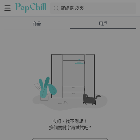
寶緹嘉 皮夾
商品
用戶
哎呀，找不到呢！
換個關鍵字再試試吧?