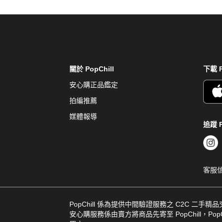
關於 PopChill
下載 P
安心購正品鑑定
拍編推薦
媒體報導
追蹤 P
客服
PopChill 係為提供中間驗證服務之 C2C 二手精
安心購服務係由賣方將商品先寄至 PopChill，PopCh