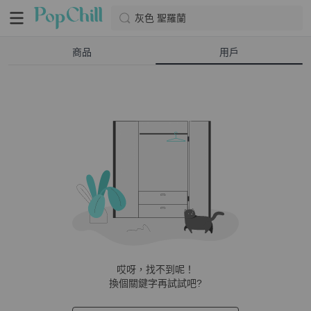
灰色 聖羅蘭
商品
用戶
哎呀，找不到呢！
換個關鍵字再試試吧?