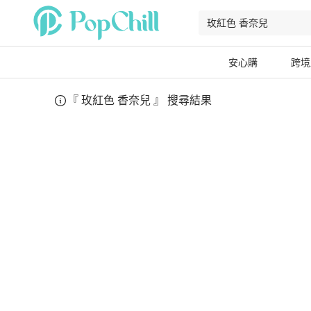
安心購
跨境
『
玫紅色 香奈兒
』 搜尋結果