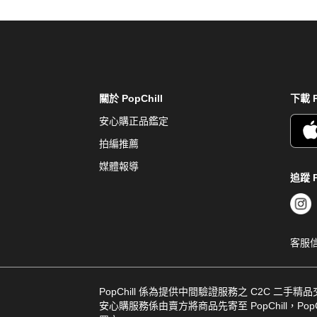
關於 PopChill
下載 P
安心購正品鑑定
拍編推薦
媒體報導
追蹤 P
客服
PopChill 係為提供中間驗證服務之 C2C 二手精
安心購服務係由賣方將商品先寄至 PopChill，PopCh