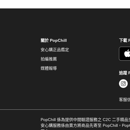
關於 PopChill
下載 P
安心購正品鑑定
拍編推薦
媒體報導
追蹤 P
客服
PopChill 係為提供中間驗證服務之 C2C 二手精
安心購服務係由賣方將商品先寄至 PopChill，PopCh