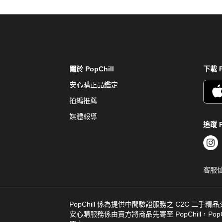
關於 PopChill
下載 P
安心購正品鑑定
拍編推薦
媒體報導
追蹤 P
客服
PopChill 係為提供中間驗證服務之 C2C 二手精
安心購服務係由賣方將商品先寄至 PopChill，PopCh