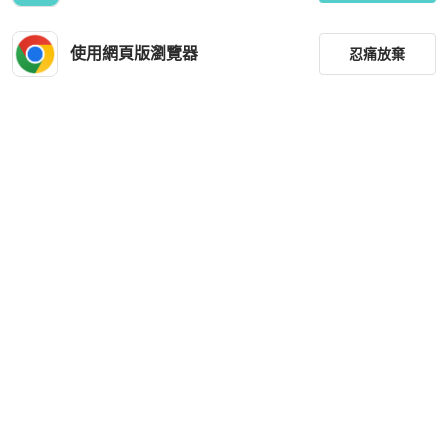
使用網頁版瀏覽器
忍痛放棄
下載 PopChill APP
追蹤 PopChill