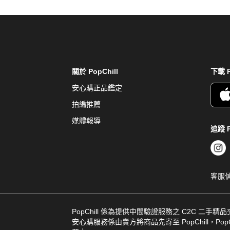
關於 PopChill
下載 P
安心購正品鑑定
拍編推薦
媒體報導
追蹤 P
客服
PopChill 係為提供中間驗證服務之 C2C 二手精
安心購服務係由賣方將商品先寄至 PopChill，PopCh