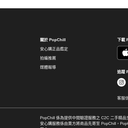
關於 PopChill
下載 P
安心購正品鑑定
拍編推薦
媒體報導
追蹤 P
客服
PopChill 係為提供中間驗證服務之 C2C 二手精
安心購服務係由賣方將商品先寄至 PopChill，PopCh