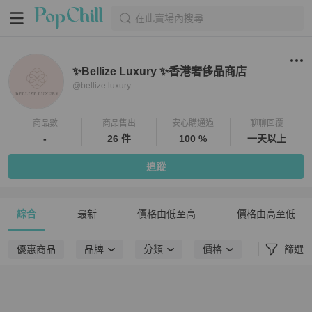
在此賣場內搜尋
✨Bellize Luxury ✨香港奢侈品商店
@
bellize.luxury
商品數
商品售出
安心購通過
聊聊回覆
-
26 件
100 %
一天以上
追蹤
綜合
最新
價格由低至高
價格由高至低
優惠商品
品牌
分類
價格
篩選