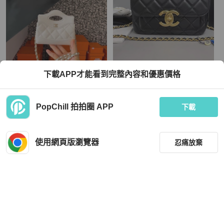
Chanel
Chanel
下載APP才能看到完整內容和優惠價格
Chanel 31bag 24S超mini小可愛
Chanel香奈兒 黑金全皮菱格大logo鏈
條包 芯片
TWD 80,336
TWD 137,448
PopChill 拍拍圈 APP
下載
現折 2,000
現折 4,500
狀況良好
香港
免運
狀況良好
香港
免運
使用網頁版瀏覽器
忍痛放棄
篩選
重設