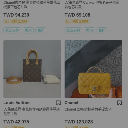
Chanel香奈兒 黑金荔枝紋星星鏈條法
LV路易威登 Carryall中號老花子母單
棍腋下包芯片款
肩包芯片款
TWD 94,230
TWD 69,108
現折 2,000
現折 2,000
狀況良好
香港
免運
狀況良好
香港
免運
Louis Vuitton
Chanel
LV路易威登 老花迷你可調節肩帶琴譜
Chanel 23款鑽扣手柄手提盒子
包芯片款
TWD 42,975
TWD 123,028