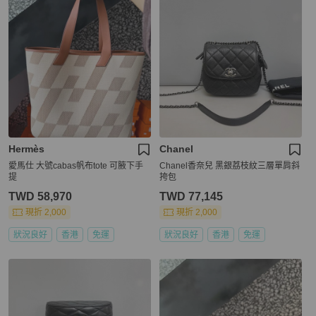
Hermès
Chanel
愛馬仕 大號cabas帆布tote 可腋下手
Chanel香奈兒 黑銀荔枝紋三層單肩斜
提
挎包
TWD 58,970
TWD 77,145
現折 2,000
現折 2,000
狀況良好
香港
免運
狀況良好
香港
免運