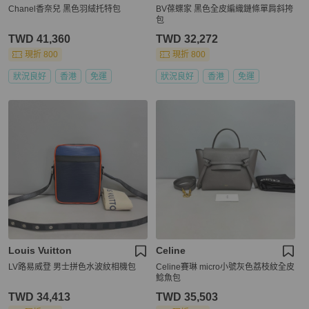
Chanel香奈兒 黑色羽絨托特包
BV葆蝶家 黑色全皮編織鏈條單肩斜挎
包
TWD 41,360
TWD 32,272
現折 800
現折 800
狀況良好
香港
免運
狀況良好
香港
免運
Louis Vuitton
Celine
LV路易威登 男士拼色水波紋相機包
Celine賽琳 micro小號灰色荔枝紋全皮
鯰魚包
TWD 34,413
TWD 35,503