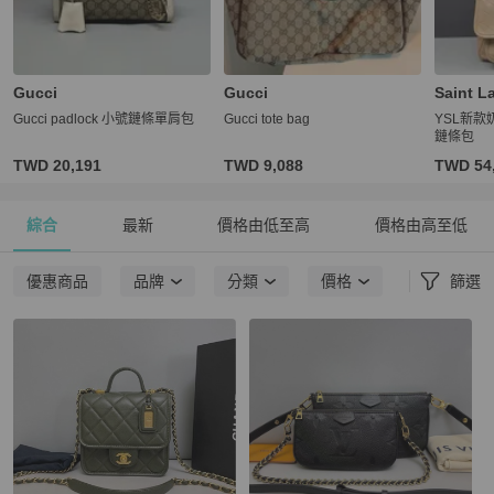
Gucci
Gucci
Saint L
Gucci padlock 小號鏈條單肩包
Gucci tote bag
YSL新款
鏈條包
TWD 20,191
TWD 9,088
TWD 54
綜合
最新
價格由低至高
價格由高至低
優惠商品
品牌
分類
價格
篩選