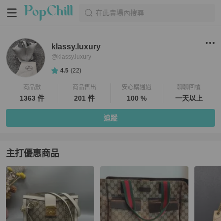
在此賣場內搜尋
klassy.luxury
@
klassy.luxury
4.5
(
22
)
商品數
商品售出
安心購通過
聊聊回覆
1363 件
201 件
100 %
一天以上
追蹤
主打優惠商品