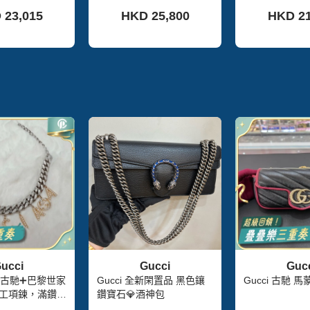
98新配件塵袋
 23,015
HKD 25,800
HKD 21
ucci
Gucci
Guc
Gucci 全新閑置品 黑色鑲
Gucc
工項鍊，滿鑽，
鑽寶石💎酒神包
瑕疵裸出無附