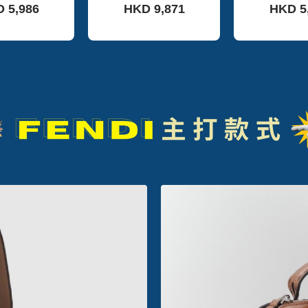
 5,986
HKD 9,871
HKD 5
1200