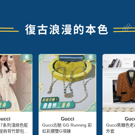
ucci
Gucci
Guc
1947系列淺綠色鴕
Gucci古馳 GG Running 彩
Gucci焦糖色
手提肩背竹節包 1
虹彩鑽雙G項鍊
外套