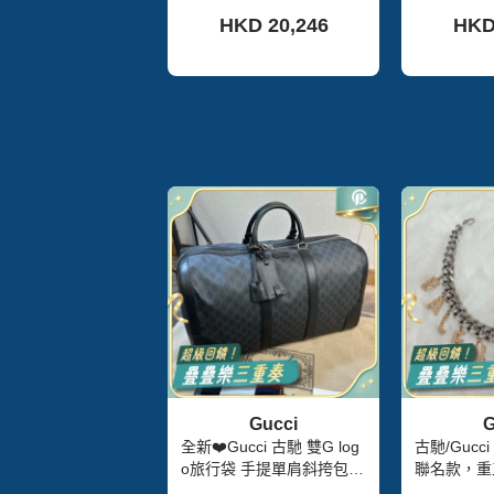
色/銀色，正品，貨號 1924
7*12*8 
HKD 20,246
HKD
24SAM
Gucci
G
全新❤️Gucci 古馳 雙G log
古馳/Gucci 古馳➕巴黎世家
o旅行袋 手提單肩斜挎包
聯名款，重
搭配紅藍織帶 時尚大容量
好成色，無