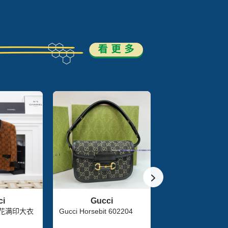
ci
Gucci
Gucci
老花满印大衣
Gucci Horsebit 602204
Gucci GG Marm
V紋絎縫雙G標誌口