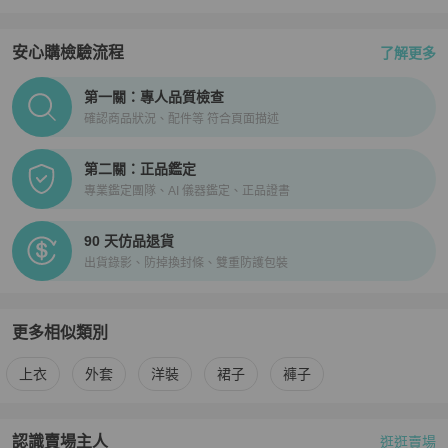
安心購檢驗流程
了解更多
PopChill拍拍圈正品驗證、安心購檢驗流程介紹
第一關：專人品質檢查
確認商品狀況、配件等 符合頁面描述
第二關：正品鑑定
專業鑑定團隊、AI 儀器鑑定、正品證書
90 天仿品退貨
出貨錄影、防掉換封條、雙重防護包裝
更多相似類別
更多
adidas
女裝
相似商品推薦
上衣
外套
洋裝
裙子
褲子
認識賣場主人
逛逛賣場