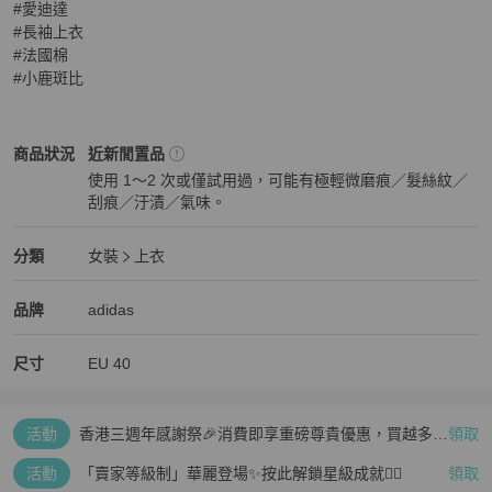
#愛迪達

#長袖上衣 

#法國棉 

#小鹿斑比
adidas
女裝
商品狀態與細節
商品狀況
近新閒置品
使用 1～2 次或僅試用過，可能有極輕微磨痕／髮絲紋／
刮痕／汙漬／氣味。
近新閒置品
adidas
女裝
分類資訊
分類
女裝
上衣
女裝
/
上衣
推薦
adidas
adidas
精品
推薦清單
女裝
品牌介紹
品牌
adidas
尺寸
EU
40
活動
香港三週年感謝祭🎉消費即享重磅尊貴優惠，買越多、
領取
疊越多、賺越多🤑
活動
「賣家等級制」華麗登場✨按此解鎖星級成就👆🏻
領取