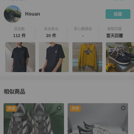
PopChill 拍拍圈嚴選賣家
Hsuan
介紹
Hsuan
追蹤
商品數
商品售出
安心購通過
聊聊回覆
112 件
20 件
-
當天回覆
相似商品
更多相似
adidas
女裝
推薦精品
降價
降價