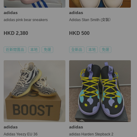
adidas
adidas
adidas pink bear sneakers
Adidas Stan Smith (女裝）
HKD 2,380
HKD 500
近新閒置品
本地
免運
全新品
本地
免運
adidas
adidas
Adidas Yeezy EU 36
adidas Harden Stepback 2