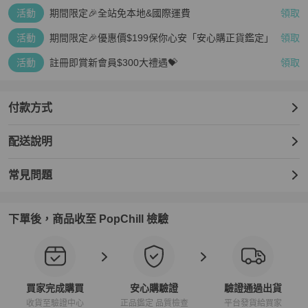
活動
期間限定🎉全站免本地&國際運費
領取
活動
期間限定🎉優惠價$199保你心安「安心購正貨鑑定」
領取
活動
註冊即賞新會員$300大禮遇💝
領取
付款方式
配送說明
常見問題
下單後，商品收至 PopChill 檢驗
買家完成購買
安心購驗證
驗證通過出貨
收貨至驗證中心
正品鑑定 品質檢查
平台發貨給買家