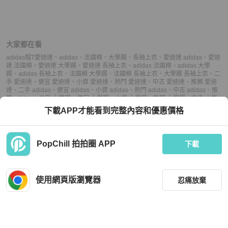
大家都在看
adidas帽T
愛迪達
、
adidas
、
法國棉
、
大學踢
、
長袖上衣
、
愛迪達 adidas
、
愛迪
達 法國棉
、
愛迪達 大學踢
、
愛迪達 長袖上衣
、
adidas 法國棉
、
adidas 大學
踢
、
adidas 長袖上衣
、
法國棉 大學踢
、
法國棉 長袖上衣
、
大學踢 長袖上衣
、
二
手 愛迪達
、
便宜 愛迪達
、
小資 愛迪達
、
熱門 愛迪達
、
中古 愛迪達
、
推薦 愛迪
達
、
二手 adidas
、
便宜 adidas
、
小資 adidas
、
熱門 adidas
、
中古 adidas
、
推
薦 adidas
、
二手 大學踢
、
便宜 大學踢
、
小資 大學踢
、
熱門 大學踢
、
中古 大學
踢
、
推薦 大學踢
、
二手 長袖上衣
、
便宜 長袖上衣
、
小資 長袖上衣
、
熱門 長袖上
下載APP才能看到完整內容和優惠價格
衣
、
中古 長袖上衣
、
推薦 長袖上衣
PopChill 拍拍圈 APP
下載
上架
使用網頁版瀏覽器
忍痛放棄
議價
購買
收藏
聊聊