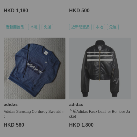
HKD 1,180
HKD 500
近新閒置品
本地
免運
近新閒置品
本地
免運
adidas
adidas
Adidas Samstag Corduroy Sweatshir
全新Adidas Faux Leather Bomber Ja
t
cket
HKD 580
HKD 1,800