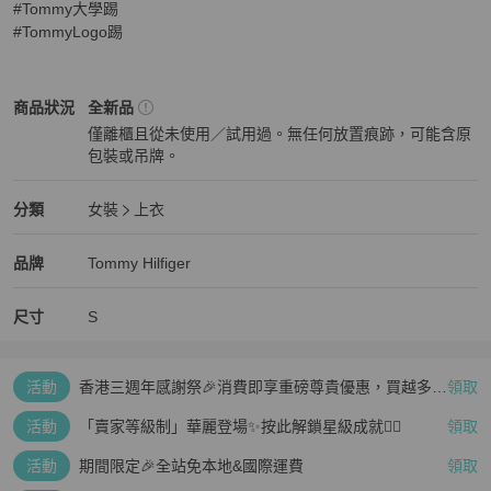
#Tommy大學踢

#TommyLogo踢
Tommy Hilfiger
女裝
商品狀態與細節
商品狀況
全新品
僅離櫃且從未使用／試用過。無任何放置痕跡，可能含原
包裝或吊牌。
全新品
Tommy Hilfiger
女裝
分類資訊
分類
女裝
上衣
女裝
/
上衣
推薦
Tommy Hilfiger
Tommy Hilfiger
精品
推薦清單
女裝
品牌介紹
品牌
Tommy Hilfiger
尺寸
S
活動
香港三週年感謝祭🎉消費即享重磅尊貴優惠，買越多、
領取
疊越多、賺越多🤑
活動
「賣家等級制」華麗登場✨按此解鎖星級成就👆🏻
領取
活動
期間限定🎉全站免本地&國際運費
領取