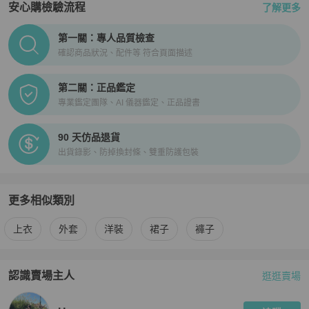
安心購檢驗流程
了解更多
PopChill拍拍圈正品驗證、安心購檢驗流程介紹
第一關：專人品質檢查
確認商品狀況、配件等 符合頁面描述
第二關：正品鑑定
專業鑑定團隊、AI 儀器鑑定、正品證書
90 天仿品退貨
出貨錄影、防掉換封條、雙重防護包裝
更多相似類別
更多
Tommy Hilfiger
女裝
相似商品推薦
上衣
外套
洋裝
裙子
褲子
認識賣場主人
逛逛賣場
PopChill 拍拍圈嚴選賣家
Hsuan
介紹