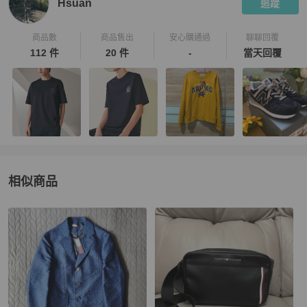
Hsuan
追蹤
商品數
商品售出
安心購通過
聊聊回覆
112 件
20 件
-
當天回覆
相似商品
更多相似
Tommy Hilfiger
女裝
推薦精品