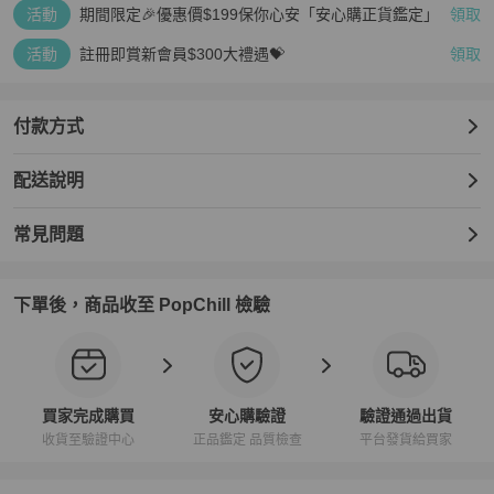
活動
期間限定🎉優惠價$199保你心安「安心購正貨鑑定」
領取
活動
註冊即賞新會員$300大禮遇💝
領取
付款方式
配送說明
常見問題
下單後，商品收至 PopChill 檢驗
買家完成購買
安心購驗證
驗證通過出貨
收貨至驗證中心
正品鑑定 品質檢查
平台發貨給買家