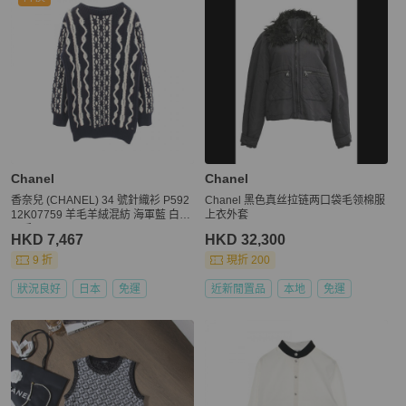
Chanel
Chanel
香奈兒 (CHANEL) 34 號針織衫 P592
Chanel 黑色真丝拉链两口袋毛领棉服
12K07759 羊毛羊絨混紡 海軍藍 白色
上衣外套
二手
HKD 7,467
HKD 32,300
9 折
現折 200
狀況良好
日本
免運
近新閒置品
本地
免運