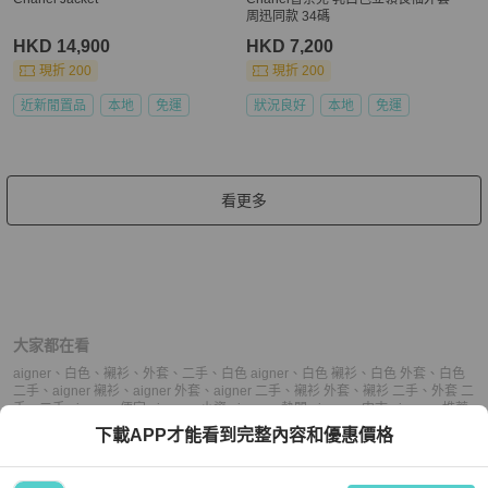
周迅同款 34碼
HKD 14,900
HKD 7,200
現折 200
現折 200
近新閒置品
本地
免運
狀況良好
本地
免運
看更多
大家都在看
aigner
、
白色
、
襯衫
、
外套
、
二手
、
白色 aigner
、
白色 襯衫
、
白色 外套
、
白色
二手
、
aigner 襯衫
、
aigner 外套
、
aigner 二手
、
襯衫 外套
、
襯衫 二手
、
外套 二
手
、
二手 aigner
、
便宜 aigner
、
小資 aigner
、
熱門 aigner
、
中古 aigner
、
推薦
aigner
、
二手 外套
、
便宜 外套
、
小資 外套
、
熱門 外套
、
中古 外套
、
推薦 外
下載APP才能看到完整內容和優惠價格
套
、
二手 二手
、
便宜 二手
、
小資 二手
、
熱門 二手
、
中古 二手
、
推薦 二手