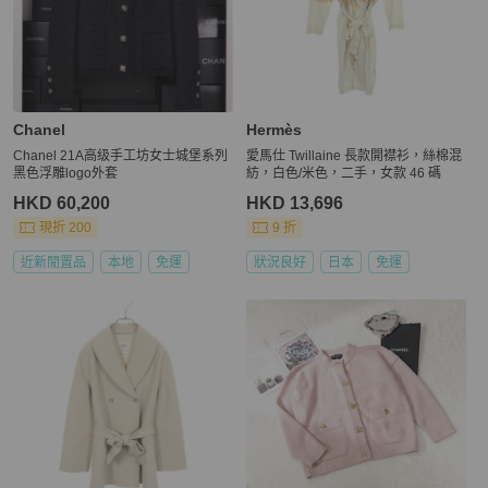
Chanel
Hermès
Chanel 21A高级手工坊女士城堡系列
愛馬仕 Twillaine 長款開襟衫，絲棉混
黑色浮雕logo外套
紡，白色/米色，二手，女款 46 碼
HKD 60,200
HKD 13,696
現折 200
9 折
近新閒置品
本地
免運
狀況良好
日本
免運