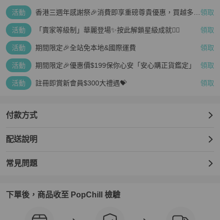
活動
香港三週年感謝祭🎉消費即享重磅尊貴優惠，買越多、
領取
疊越多、賺越多🤑
活動
「賣家等級制」華麗登場✨按此解鎖星級成就👆🏻
領取
活動
期間限定🎉全站免本地&國際運費
領取
活動
期間限定🎉優惠價$199保你心安「安心購正貨鑑定」
領取
活動
註冊即賞新會員$300大禮遇💝
領取
付款方式
配送說明
常見問題
下單後，商品收至 PopChill 檢驗