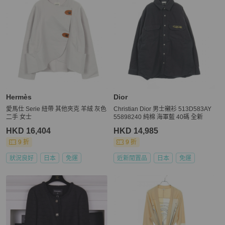
Hermès
Dior
愛馬仕 Serie 紐帶 其他夾克 羊絨 灰色
Christian Dior 男士襯衫 513D583AY
二手 女士
55898240 純棉 海軍藍 40碼 全新
HKD 16,404
HKD 14,985
9 折
9 折
狀況良好
日本
免運
近新閒置品
日本
免運