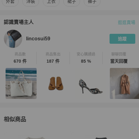
外套
洋裝
上衣
裙子
褲子
認識賣場主人
逛逛賣場
PopChill 拍拍圈嚴選賣家
lincosui59
介紹
lincosui59
追蹤
商品數
商品售出
安心購通過
聊聊回覆
670 件
187 件
85 %
當天回覆
相似商品
更多相似
女裝
推薦精品