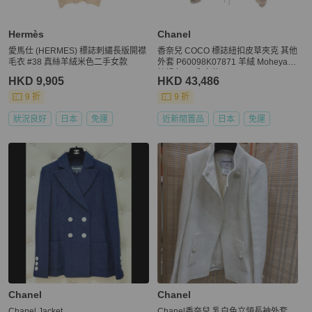
Hermès
Chanel
愛馬仕 (HERMES) 標誌刺繡長版開襟
香奈兒 COCO 標誌紐扣皮草夾克 其他
毛衣 #38 真絲羊絨米色二手女款
外套 P60098K07871 羊絨 Moheya
棕褐色 二手 女款
HKD 9,905
HKD 43,486
9 折
9 折
狀況良好
日本
免運
近新閒置品
日本
免運
Chanel
Chanel
Chanel Jacket
Chanel香奈兒 乳白色立領長袖外套