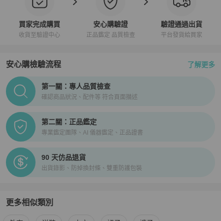
買家完成購買
安心購驗證
驗證通過出貨
收貨至驗證中心
正品鑑定 品質檢查
平台發貨給買家
安心購檢驗流程
了解更多
PopChill拍拍圈正品驗證、安心購檢驗流程介紹
第一關：專人品質檢查
確認商品狀況、配件等 符合頁面描述
第二關：正品鑑定
專業鑑定團隊、AI 儀器鑑定、正品證書
90 天仿品退貨
出貨錄影、防掉換封條、雙重防護包裝
更多相似類別
更多
女裝
相似商品推薦