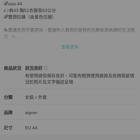
🌈size:44

👉肩43 胸51衣服長63公分

🌈雙頭拉鍊（金黃色拉鏈）

🎠要講究而不要將就，要讓別人看到的是妳的光鮮和高格調的生活態
度...👠

 👗女人需要適度的享受，給自己能力裡最好的，這樣才會活得精緻又
查看更多
美麗，活得不讓別人看輕....💕

🌈沒沒沒沒購買證明及

  ～～～～   介意者勿試   ～～～～
女裝
商品狀態與細節
商品狀況
狀況良好
有使用過但保存良好，可能有輕微使用痕跡及些微瑕疵情
況於照片及文字描述呈現
狀況良好
女裝
分類資訊
分類
女裝
外套
女裝
/
外套
推薦
精品
女裝
品牌介紹
品牌
aigner
尺寸
EU
44