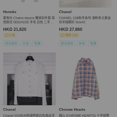
Hermès
Chanel
愛馬仕 Chaine dancre 雙排扣外套 其
CHANEL 22B秋冬系列 淺粉多元素金
他款式 5E0241DE 羊毛 白色 二手 女
扣羊絨開衫 Size42
士
HKD 21,820
HKD 27,860
9 折
現折 200
狀況良好
日本
免運
狀況良好
本地
免運
Chanel
Chrome Hearts
Chanel 25A杭州西湖秀款白色真丝浮
鉻心 (CHROME HEARTS) 十字球帶