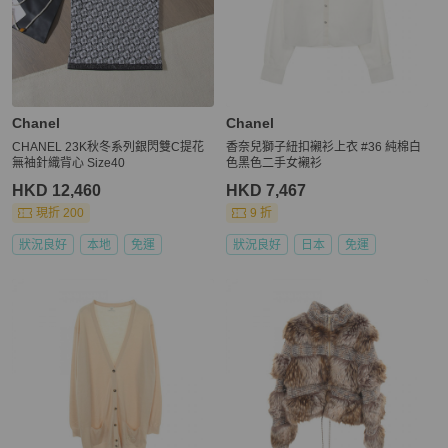
Chanel
Chanel
CHANEL 23K秋冬系列銀閃雙C提花
香奈兒獅子紐扣襯衫上衣 #36 純棉白
無袖針織背心 Size40
色黑色二手女襯衫
HKD 12,460
HKD 7,467
現折 200
9 折
狀況良好
本地
免運
狀況良好
日本
免運