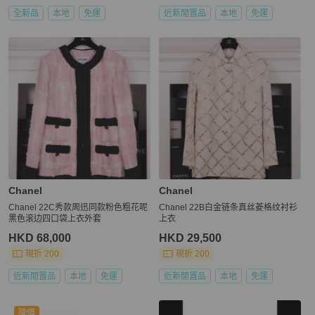
全新品
本地
免運
近新閒置品
本地
免運
Chanel
Chanel
Chanel 22C秀款周迅同款粉色粗花呢
Chanel 22B白金链条真丝菱格纹衬衫
黑色滚边四口袋上衣外套
上衣
HKD 68,000
HKD 29,500
現折 200
現折 200
近新閒置品
本地
免運
近新閒置品
本地
免運
降價