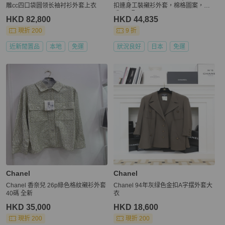
雕cc四口袋圆领长袖衬衫外套上衣
扣連身工裝襯衫外套，棉格圖案，二
手，L碼
HKD 82,800
HKD 44,835
現折 200
9 折
近新閒置品
本地
免運
狀況良好
日本
免運
Chanel
Chanel
Chanel 香奈兒 26p綠色格紋襯衫外套
Chanel 94年灰绿色金扣A字摆外套大
40碼 全新
衣
HKD 35,000
HKD 18,600
現折 200
現折 200