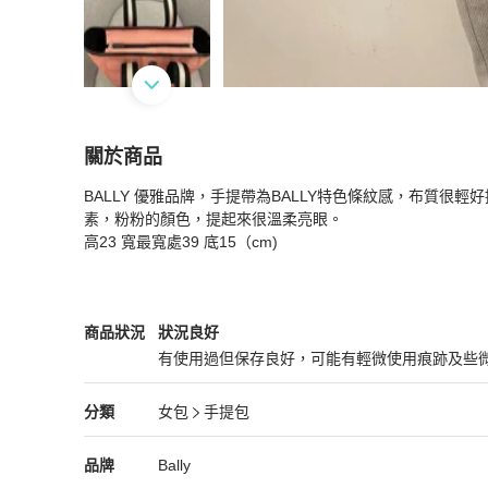
關於商品
關於
BALLY 優雅品牌，手提帶為BALLY特色條紋感，布質很
BALLY 英倫風粉紅色水餃包
商品詳情與購買須
素，粉粉的顏色，提起來很溫柔亮眼。

高23 寬最寬處39 底15（cm)
Bally
女包
商品狀態與細節
商品狀況
狀況良好
有使用過但保存良好，可能有輕微使用痕跡及些
狀況良好
Bally
女包
分類資訊
分類
女包
手提包
女包
/
手提包
推薦
Bally
Bally
精品
推薦清單
女包
品牌介紹
品牌
Bally