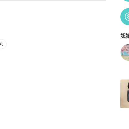
認
Po
包