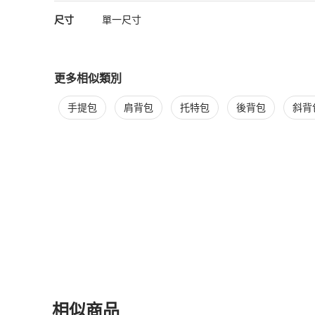
尺寸
單一尺寸
更多相似類別
更多
Bally
女包
相似商品推薦
手提包
肩背包
托特包
後背包
斜背
相似商品