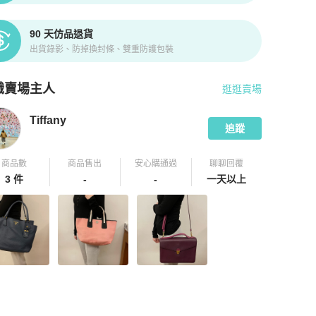
90 天仿品退貨
出貨錄影、防掉換封條、雙重防護包裝
識賣場主人
逛逛賣場
pChill 拍拍圈嚴選賣家
Tiffany
介紹
Tiffany
追蹤
商品數
商品售出
安心購通過
聊聊回覆
3 件
-
-
一天以上