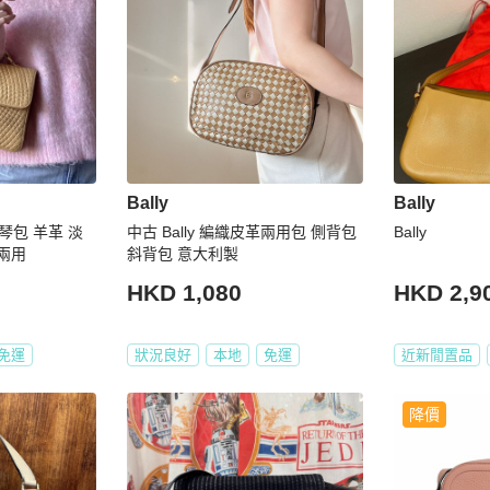
Bally
Bally
風琴包 羊革 淡
中古 Bally 編織皮革兩用包 側背包
Bally
 兩用
斜背包 意大利製
HKD 1,080
HKD 2,9
免運
狀況良好
本地
免運
近新閒置品
降價