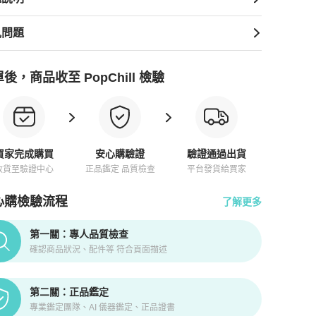
見問題
後，商品收至 PopChill 檢驗
買家完成購買
安心購驗證
驗證通過出貨
收貨至驗證中心
正品鑑定 品質檢查
平台發貨給買家
心購檢驗流程
了解更多
pChill拍拍圈正品驗證、安心購檢驗流程介紹
第一關：專人品質檢查
確認商品狀況、配件等 符合頁面描述
第二關：正品鑑定
專業鑑定團隊、AI 儀器鑑定、正品證書