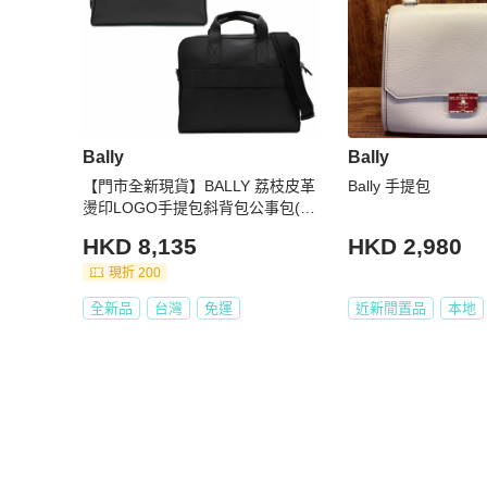
Bally
Bally
【門市全新現貨】BALLY 荔枝皮革
Bally 手提包
燙印LOGO手提包斜背包公事包(附
原廠防塵套)
HKD 8,135
HKD 2,980
現折 200
全新品
台灣
免運
近新閒置品
本地