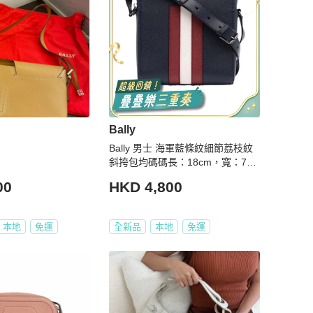
Bally
Bally 男士 海軍藍條紋細節荔枝紋
斜挎包均碼碼長：18cm，寬：7c
m，高：25cm
00
HKD 4,800
本地
免運
全新品
本地
免運