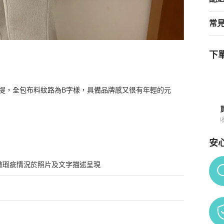
常
下單
輕好提，全包布料紋路為B字樣，具備品牌感又很有年輕的元
知
安
Po
微瑕疵情況於照片及文字描述呈現