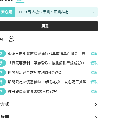
安心購
+199 專人檢查品質、正貨鑑定
購買
4
)
動
香港三週年感謝祭🎉消費即享重磅尊貴優惠，買越
領取
多、疊越多、賺越多🤑
動
「賣家等級制」華麗登場✨按此解鎖星級成就👆🏻
領取
動
期間限定🎉全站免本地&國際運費
領取
動
期間限定🎉優惠價$199保你心安「安心購正貨鑑
領取
定」
動
註冊即賞新會員$300大禮遇💝
領取
款方式
送說明