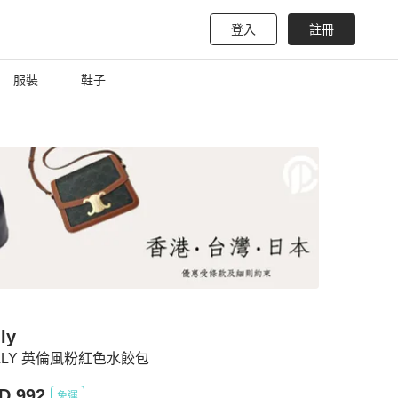
登入
註冊
服裝
鞋子
ly
LLY 英倫風粉紅色水餃包
D 992
免運