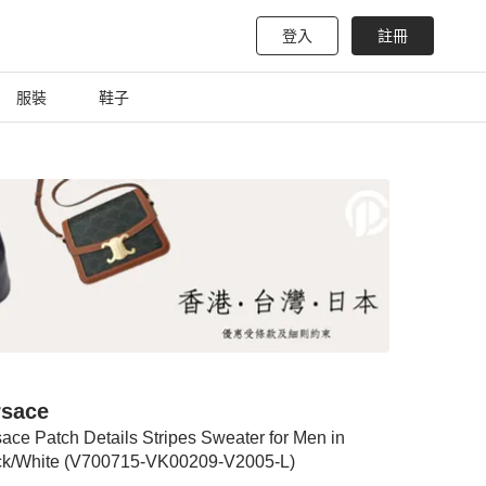
登入
註冊
服裝
鞋子
rsace
ace Patch Details Stripes Sweater for Men in
ck/White (V700715-VK00209-V2005-L)