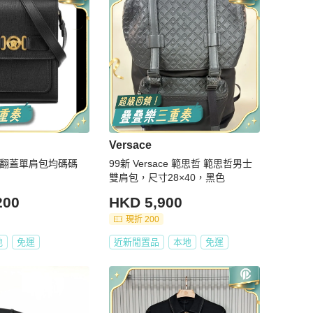
Versace
男士 翻蓋單肩包均碼碼
99新 Versace 範思哲 範思哲男士
雙肩包，尺寸28×40，黑色
200
HKD 5,900
現折 200
地
免運
近新閒置品
本地
免運