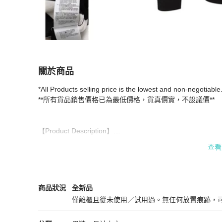
關於商品
關於
*All Products selling price is the lowest and non-negotiable.
Versace Patch Details Stripes Sweater for Me
**所有貨品銷售價格已為最低價格，貨真價實，不設議價**

【Product Description】

查看
- Seller SKU: V700715-VK00209-V2005-L

- Main Materials: 90% Viscose 10% Polyester

- Main Color: Black,White

Versace
男裝
商品狀態與細節
商品狀況
全新品
- Country of origin: China(may vary due to seasonality.)

僅離櫃且從未使用／試用過。無任何放置痕跡，
全新品