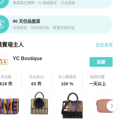
專業鑑定團隊、AI 儀器鑑定、正品證書
90 天仿品退貨
出貨錄影、防掉換封條、雙重防護包裝
識賣場主人
逛逛賣場
pChill 拍拍圈嚴選賣家
YC Boutique
介紹
YC Boutique
追蹤
商品數
商品售出
安心購通過
聊聊回覆
618 件
63 件
100 %
一天以上