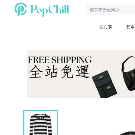
安心購
鑑定