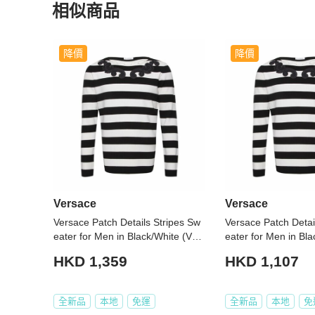
相似商品
更多相似
Versace
男裝
推薦精品
降價
降價
Versace
Versace
Versace Patch Details Stripes Sw
Versace Patch Detai
eater for Men in Black/White (V70
eater for Men in Bl
0715-VK00209-V2005-L,XXL,XXX
0715-VK00209-V20
HKD 1,359
HKD 1,107
L)
全新品
本地
免運
全新品
本地
免