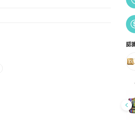
ourced directly from brand-owners and authorised distribu
come with branded paper box/bag.

認
Po
of the actual item may vary slightly from the above images.