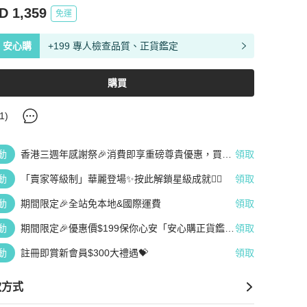
D 1,359
免運
安心購
+199 專人檢查品質、正貨鑑定
購買
1
)
動
香港三週年感謝祭🎉消費即享重磅尊貴優惠，買越
領取
多、疊越多、賺越多🤑
動
「賣家等級制」華麗登場✨按此解鎖星級成就👆🏻
領取
動
期間限定🎉全站免本地&國際運費
領取
動
期間限定🎉優惠價$199保你心安「安心購正貨鑑
領取
定」
動
註冊即賞新會員$300大禮遇💝
領取
款方式