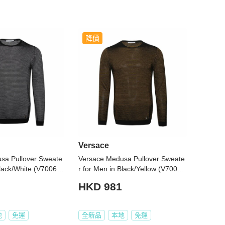
降價
Versace
sa Pullover Sweate
Versace Medusa Pullover Sweate
Black/White (V70069
r for Men in Black/Yellow (V70069
2005-S)
6-VK00207-V2037-S)
HKD 981
地
免運
全新品
本地
免運