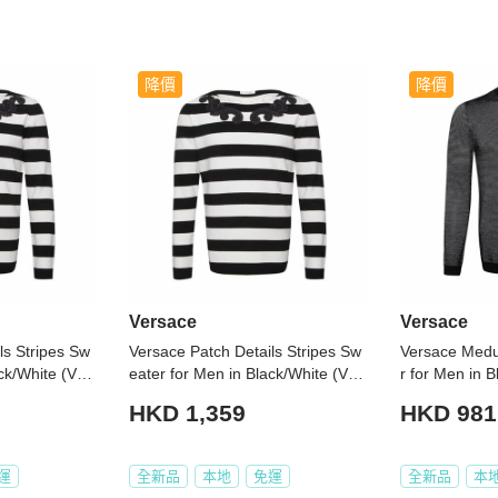
降價
降價
Versace
Versace
ls Stripes Sw
Versace Patch Details Stripes Sw
Versace Medu
ack/White (V70
eater for Men in Black/White (V70
r for Men in 
05-XXL)
0715-VK00209-V2005-XL)
6-VK00207-V
HKD 1,359
HKD 981
運
全新品
本地
免運
全新品
本