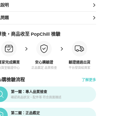
送說明
見問題
後，商品收至 PopChill 檢驗
知
買家完成購買
安心購驗證
驗證通過出貨
收貨至驗證中心
正品鑑定 品質檢查
平台發貨給買家
心購檢驗流程
了解更多
pChill拍拍圈正品驗證、安心購檢驗流程介紹
第一關：專人品質檢查
確認商品狀況、配件等 符合頁面描述
第二關：正品鑑定