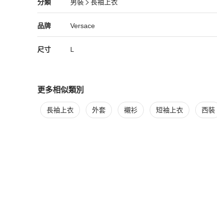
Versace
男裝
分類資訊
分類
男裝
長袖上衣
【IMPORTANT】

男裝
/
長袖上衣
推薦
Versace
Versace
精品
推薦清單
男裝
品牌介紹
品牌
Versace
- All products are shipped from Hong Kong.

- Our products are 100% authentic parallel-imported and s
尺寸
L
tors.

- All products comes with original packaging but may not 
- Country of origin may vary due to seasonality.

- Please allow 1-3cm differs due to manual measurement.

更多相似類別
- As different devices display colors differently, the color 
更多
Versace
男裝
相似商品推薦
長袖上衣
外套
襯衫
短袖上衣
西裝