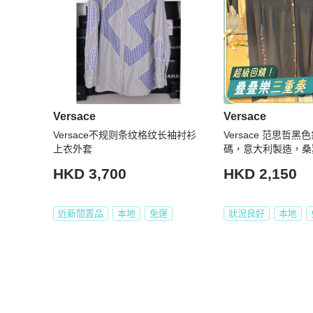
Versace
Versace
Versace不规则条纹格纹长袖衬衫
Versace 范思哲黑
上衣外套
碼，意大利製造，桑
HKD 3,700
HKD 2,150
近新閒置品
本地
免運
狀況良好
本地