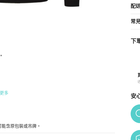
配
常
下單
*

n in Black/White (V700715-VK00209-V2005-L)
商品詳情與購買須
更多
安
Po
可能含原包裝或吊牌。