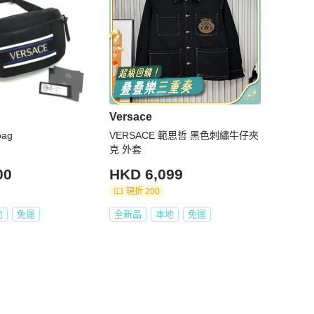
Versace
bag
VERSACE 範思哲 黑色刺繡牛仔夾
克 外套
00
HKD 6,099
現折 200
地
免運
全新品
本地
免運