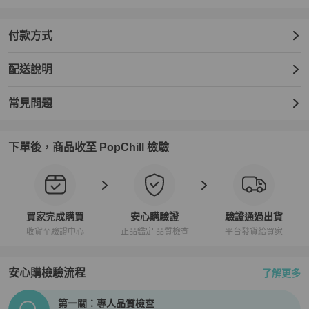
付款方式
配送說明
常見問題
下單後，商品收至 PopChill 檢驗
買家完成購買
安心購驗證
驗證通過出貨
收貨至驗證中心
正品鑑定 品質檢查
平台發貨給買家
安心購檢驗流程
了解更多
PopChill拍拍圈正品驗證、安心購檢驗流程介紹
第一關：專人品質檢查