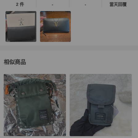
2 件
-
-
當天回覆
相似商品
更多相似
Porter
男士錢包 / 小皮件
推薦精品