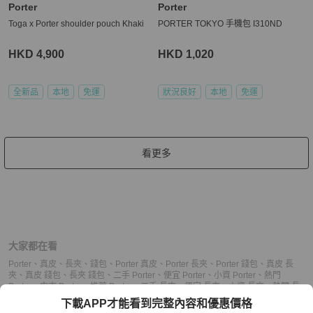
Porter
Porter
Toga x Porter shoulder pouch Khaki
PORTER TOKYO 手機包 I310ND
HKD 4,900
HKD 1,020
全新品
本地
免運
狀況良好
本地
免運
看更多
大家都在看
Porter
、
真皮
、
長夾
、
錢包
、
Porter 真皮
、
Porter 長夾
、
Porter 錢包
、
真皮 長
夾
、
真皮 錢包
、
長夾 錢包
、
二手 Porter
、
便宜 Porter
、
小資 Porter
、
熱門
Porter
、
中古 Porter
、
推薦 Porter
、
二手 長夾
、
便宜 長夾
、
小資 長夾
、
熱門 長
夾
、
中古 長夾
、
推薦 長夾
、
二手 錢包
、
便宜 錢包
、
小資 錢包
、
熱門 錢包
、
中
下載APP才能看到完整內容和優惠價格
古 錢包
、
推薦 錢包