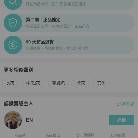
確認商品狀況、配件等 符合頁面描述
第二關：正品鑑定
專業鑑定團隊、AI 儀器鑑定、正品證書
90 天仿品退貨
出貨錄影、防掉換封條、雙重防護包裝
更多相似類別
更多
Porter
男士錢包 / 小皮件
相似商品推薦
長夾
中/短夾
零錢包
卡夾
其他
認識賣場主人
逛逛賣場
PopChill 拍拍圈嚴選賣家
EN
介紹
EN
追蹤
商品數
商品售出
安心購通過
聊聊回覆