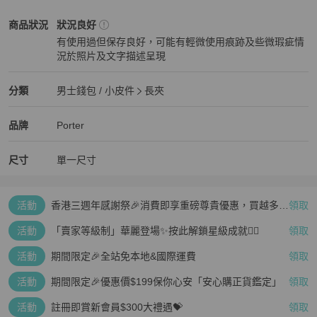
Porter
男士錢包 / 小皮件
商品狀態與細節
商品狀況
狀況良好
有使用過但保存良好，可能有輕微使用痕跡及些微瑕疵情
況於照片及文字描述呈現
狀況良好
Porter
男士錢包 / 小皮件
分類資訊
分類
男士錢包 / 小皮件
長夾
男士錢包 / 小皮件
/
長夾
推薦
Porter
Porter
精品
推薦清單
男士錢包 / 小皮件
品牌介紹
品牌
Porter
尺寸
單一尺寸
活動
香港三週年感謝祭🎉消費即享重磅尊貴優惠，買越多、
領取
疊越多、賺越多🤑
活動
「賣家等級制」華麗登場✨按此解鎖星級成就👆🏻
領取
活動
期間限定🎉全站免本地&國際運費
領取
活動
期間限定🎉優惠價$199保你心安「安心購正貨鑑定」
領取
活動
註冊即賞新會員$300大禮遇💝
領取